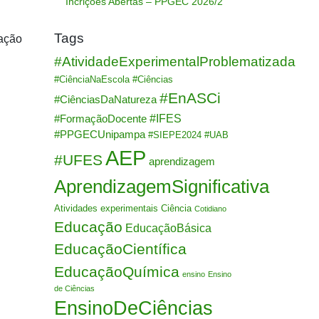
Incrições Abertas – PPGEC 2026/2
Tags
mação
#AtividadeExperimentalProblematizada
#CiênciaNaEscola
#Ciências
#EnASCi
#CiênciasDaNatureza
#IFES
#FormaçãoDocente
#PPGECUnipampa
#SIEPE2024
#UAB
AEP
#UFES
aprendizagem
AprendizagemSignificativa
Atividades experimentais
Ciência
Cotidiano
Educação
EducaçãoBásica
EducaçãoCientífica
EducaçãoQuímica
ensino
Ensino
de Ciências
EnsinoDeCiências