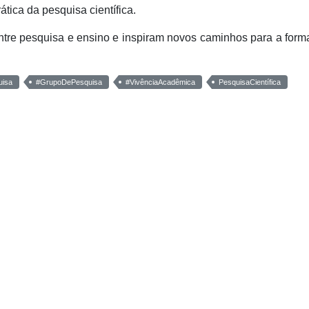
tica da pesquisa científica.
ntre pesquisa e ensino e inspiram novos caminhos para a for
uisa
#GrupoDePesquisa
#VivênciaAcadêmica
PesquisaCientífica