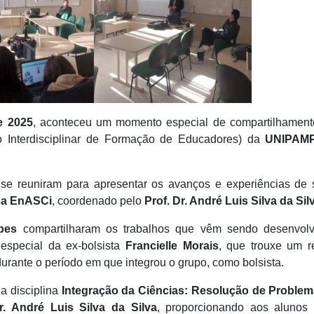
e 2025
, aconteceu um momento especial de compartilhament
o Interdisciplinar de Formação de Educadores) da
UNIPAM
se reuniram para apresentar os avanços e experiências de 
sa EnASCi
, coordenado pelo
Prof. Dr. André Luis Silva da Sil
pes
compartilharam os trabalhos que vêm sendo desenvolv
 especial da ex-bolsista
Francielle Morais
, que trouxe um r
durante o período em que integrou o grupo, como bolsista.
da disciplina
Integração da Ciências: Resolução de Problem
r. André Luis Silva da Silva
, proporcionando aos alunos