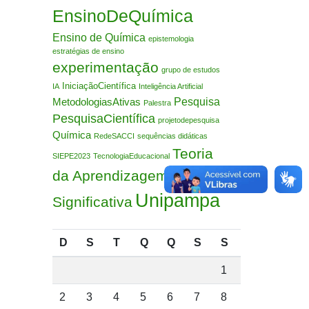
EnsinoDeQuímica
Ensino de Química
epistemologia
estratégias de ensino
experimentação
grupo de estudos
IniciaçãoCientífica
IA
Inteligência Artificial
Pesquisa
MetodologiasAtivas
Palestra
PesquisaCientífica
projetodepesquisa
Química
RedeSACCI
sequências didáticas
Teoria
SIEPE2023
TecnologiaEducacional
da Aprendizagem
Unipampa
Significativa
D
S
T
Q
Q
S
S
1
2
3
4
5
6
7
8