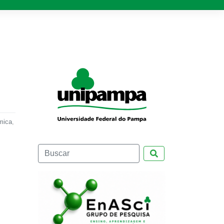
mica
,
Pesquisar