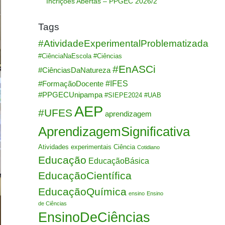
Incrições Abertas – PPGEC 2026/2
Tags
#AtividadeExperimentalProblematizada
#CiênciaNaEscola
#Ciências
#EnASCi
#CiênciasDaNatureza
#IFES
#FormaçãoDocente
#PPGECUnipampa
#SIEPE2024
#UAB
AEP
#UFES
aprendizagem
AprendizagemSignificativa
Atividades experimentais
Ciência
Cotidiano
Educação
EducaçãoBásica
EducaçãoCientífica
EducaçãoQuímica
ensino
Ensino
de Ciências
EnsinoDeCiências