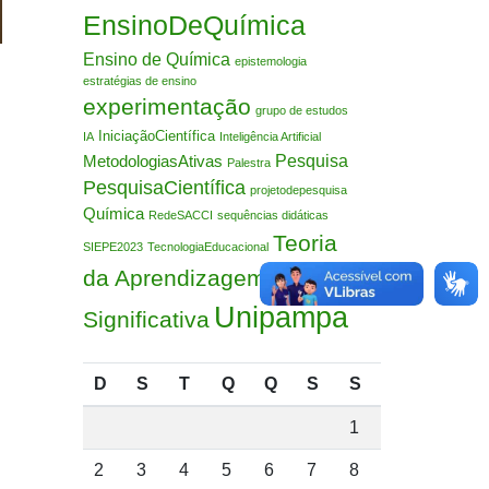
EnsinoDeQuímica
Ensino de Química
epistemologia
estratégias de ensino
experimentação
grupo de estudos
IniciaçãoCientífica
IA
Inteligência Artificial
Pesquisa
MetodologiasAtivas
Palestra
PesquisaCientífica
projetodepesquisa
Química
RedeSACCI
sequências didáticas
Teoria
SIEPE2023
TecnologiaEducacional
da Aprendizagem
Unipampa
Significativa
D
S
T
Q
Q
S
S
1
2
3
4
5
6
7
8