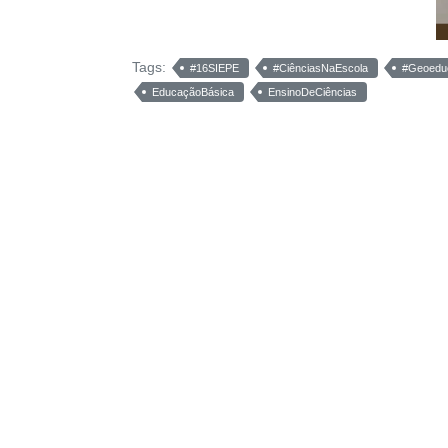
Tags:
#16SIEPE
#CiênciasNaEscola
#Geoedu
EducaçãoBásica
EnsinoDeCiências