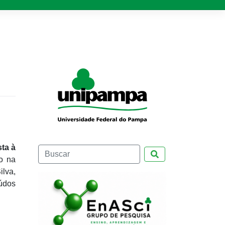
ta à
Pesquisar
o na
ilva,
údos