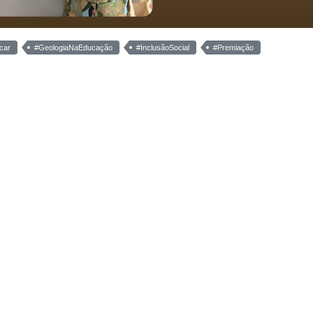
car
#GeologiaNaEducação
#InclusãoSocial
#Premiação