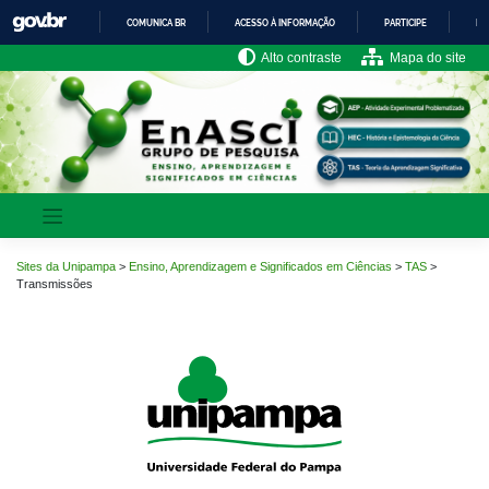
Pular
COMUNICA BR
ACESSO À INFORMAÇÃO
PARTICIPE
LE
para
o
IR
Alto contraste
Mapa do site
PARA
conteúdo
O
CONTEÚDO
Sites da Unipampa
>
Ensino, Aprendizagem e Significados em Ciências
>
TAS
>
Transmissões