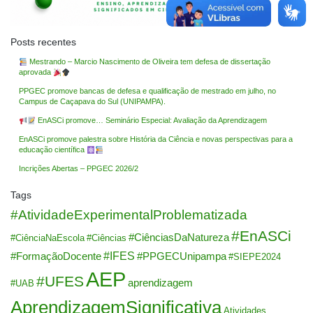
Posts recentes
Mestrando – Marcio Nascimento de Oliveira tem defesa de dissertação
aprovada
PPGEC promove bancas de defesa e qualificação de mestrado em julho, no
Campus de Caçapava do Sul (UNIPAMPA).
EnASCi promove… Seminário Especial: Avaliação da Aprendizagem
EnASCi promove palestra sobre História da Ciência e novas perspectivas para a
educação científica
Incrições Abertas – PPGEC 2026/2
Tags
#AtividadeExperimentalProblematizada
#EnASCi
#CiênciasDaNatureza
#CiênciaNaEscola
#Ciências
#IFES
#FormaçãoDocente
#PPGECUnipampa
#SIEPE2024
AEP
#UFES
aprendizagem
#UAB
AprendizagemSignificativa
Atividades