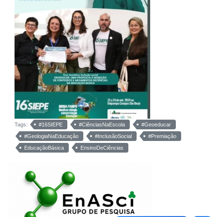
Tags:
#16SIEPE
#CiênciasNaEscola
#Geoeducar
#GeologiaNaEducação
#InclusãoSocial
#Premiação
EducaçãoBásica
EnsinoDeCiências