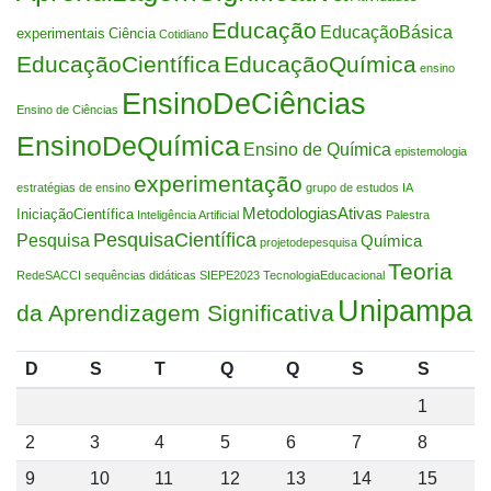
Educação
EducaçãoBásica
experimentais
Ciência
Cotidiano
EducaçãoCientífica
EducaçãoQuímica
ensino
EnsinoDeCiências
Ensino de Ciências
EnsinoDeQuímica
Ensino de Química
epistemologia
experimentação
estratégias de ensino
grupo de estudos
IA
MetodologiasAtivas
IniciaçãoCientífica
Inteligência Artificial
Palestra
PesquisaCientífica
Pesquisa
Química
projetodepesquisa
Teoria
RedeSACCI
sequências didáticas
SIEPE2023
TecnologiaEducacional
Unipampa
da Aprendizagem Significativa
D
S
T
Q
Q
S
S
1
2
3
4
5
6
7
8
9
10
11
12
13
14
15