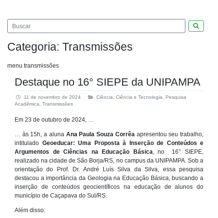
Pesquis
Categoria:
Transmissões
menu transmissões
Destaque no 16° SIEPE da UNIPAMPA
11 de novembro de 2024
Ciência
,
Ciência e Tecnologia
,
Pesquisa
Acadêmica
,
Transmissões
Em 23 de outubro de 2024, …
… às 15h, a aluna
Ana Paula Souza Corrêa
apresentou seu trabalho,
intitulado
Geoeducar: Uma Proposta à Inserção de Conteúdos e
Argumentos de Ciências na Educação Básica
, no 16° SIEPE,
realizado na cidade de São Borja/RS, no campus da UNIPAMPA. Sob a
orientação do Prof. Dr. André Luís Silva da Silva, essa pesquisa
destacou a importância da Geologia na Educação Básica, buscando a
inserção de conteúdos geocientíficos na educação de alunos do
município de Caçapava do Sul/RS.
Além disso: