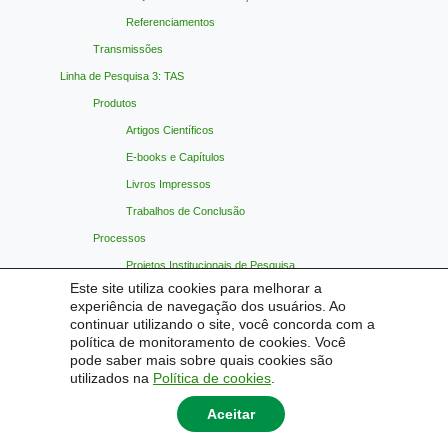
Referenciamentos
Transmissões
Linha de Pesquisa 3: TAS
Produtos
Artigos Científicos
E-books e Capítulos
Livros Impressos
Trabalhos de Conclusão
Processos
Projetos Institucionais de Pesquisa
Este site utiliza cookies para melhorar a
Projetos de Pós-Graduação
experiência de navegação dos usuários. Ao
Referenciamentos
continuar utilizando o site, você concorda com a
política de monitoramento de cookies. Você
Transmissões
pode saber mais sobre quais cookies são
Materiais Indicados
utilizados na
Política de cookies
.
Contato
Aceitar