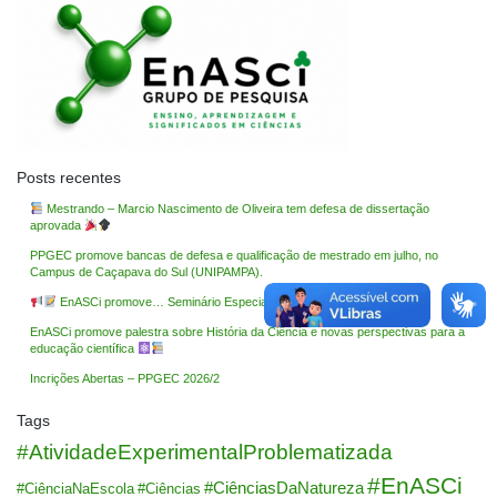
Posts recentes
Mestrando – Marcio Nascimento de Oliveira tem defesa de dissertação
aprovada
PPGEC promove bancas de defesa e qualificação de mestrado em julho, no
Campus de Caçapava do Sul (UNIPAMPA).
EnASCi promove… Seminário Especial: Avaliação da Aprendizagem
EnASCi promove palestra sobre História da Ciência e novas perspectivas para a
educação científica
Incrições Abertas – PPGEC 2026/2
Tags
#AtividadeExperimentalProblematizada
#EnASCi
#CiênciasDaNatureza
#CiênciaNaEscola
#Ciências