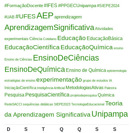
#IFES
#FormaçãoDocente
#PPGECUnipampa
#SIEPE2024
AEP
#UFES
aprendizagem
#UAB
AprendizagemSignificativa
Atividades
Educação
EducaçãoBásica
experimentais
Ciência
Cotidiano
EducaçãoCientífica
EducaçãoQuímica
ensino
EnsinoDeCiências
Ensino de Ciências
EnsinoDeQuímica
Ensino de Química
epistemologia
experimentação
estratégias de ensino
grupo de estudos
IA
MetodologiasAtivas
IniciaçãoCientífica
Inteligência Artificial
Palestra
PesquisaCientífica
Pesquisa
Química
projetodepesquisa
Teoria
RedeSACCI
sequências didáticas
SIEPE2023
TecnologiaEducacional
Unipampa
da Aprendizagem Significativa
D
S
T
Q
Q
S
S