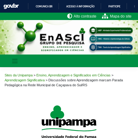
Pular
COMUNICA BR
ACESSO À INFORMAÇÃO
PARTICIPE
LE
para
o
IR
Alto contraste
Mapa do site
PARA
conteúdo
O
CONTEÚDO
Sites da Unipampa
>
Ensino, Aprendizagem e Significados em Ciências
>
Aprendizagem Significativa
>
Discussões sobre Aprendizagem marcam Parada
Pedagógica na Rede Municipal de Caçapava do Sul/RS