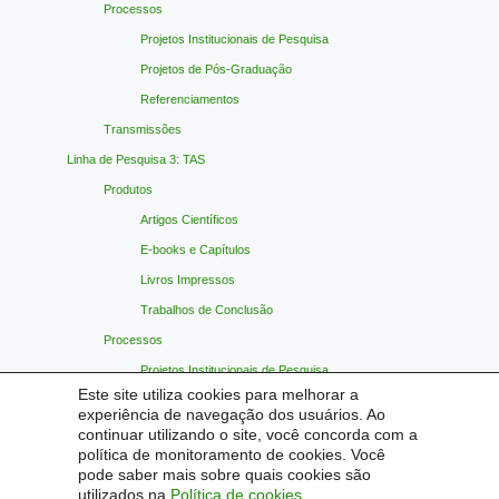
Processos
Projetos Institucionais de Pesquisa
Projetos de Pós-Graduação
Referenciamentos
Transmissões
Linha de Pesquisa 3: TAS
Produtos
Artigos Científicos
E-books e Capítulos
Livros Impressos
Trabalhos de Conclusão
Processos
Projetos Institucionais de Pesquisa
Este site utiliza cookies para melhorar a
Projetos de Pós-Graduação
experiência de navegação dos usuários. Ao
Referenciamentos
continuar utilizando o site, você concorda com a
política de monitoramento de cookies. Você
Transmissões
pode saber mais sobre quais cookies são
Materiais Indicados
utilizados na
Política de cookies
.