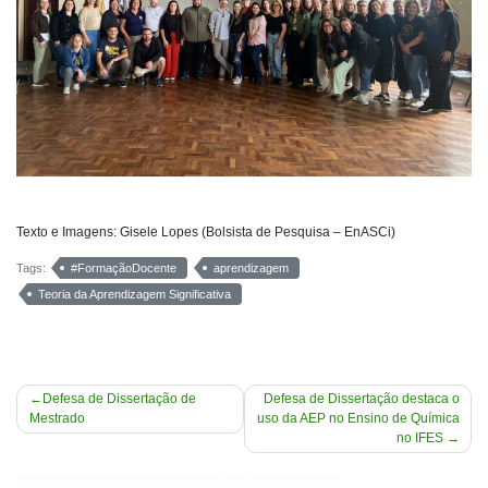
Texto e Imagens: Gisele Lopes (Bolsista de Pesquisa – EnASCi)
Tags:
#FormaçãoDocente
aprendizagem
Teoria da Aprendizagem Significativa
Navegação
Defesa de Dissertação de
Defesa de Dissertação destaca o
Mestrado
uso da AEP no Ensino de Química
de
no IFES
Post