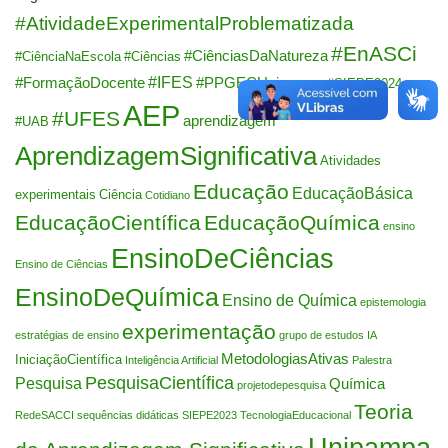
#AtividadeExperimentalProblematizada
#EnASCi
#CiênciasDaNatureza
#CiênciaNaEscola
#Ciências
#IFES
#FormaçãoDocente
#PPGECUnipampa
#SIEPE2024
AEP
#UFES
aprendizagem
#UAB
AprendizagemSignificativa
Atividades
Educação
EducaçãoBásica
experimentais
Ciência
Cotidiano
EducaçãoCientífica
EducaçãoQuímica
ensino
EnsinoDeCiências
Ensino de Ciências
EnsinoDeQuímica
Ensino de Química
epistemologia
experimentação
estratégias de ensino
grupo de estudos
IA
MetodologiasAtivas
IniciaçãoCientífica
Inteligência Artificial
Palestra
PesquisaCientífica
Pesquisa
Química
projetodepesquisa
Teoria
RedeSACCI
sequências didáticas
SIEPE2023
TecnologiaEducacional
Unipampa