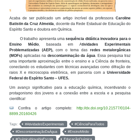
Acaba de ser publicado um artigo incrível da professora
Caroline
Batistin da Cruz Almeida
, docente da Rede Estadual de Educação do
Espírito Santo e doutora em Química.
O trabalho apresenta uma
sequência didática inovadora para o
Ensino Médio
, baseada em A
tividades Experimentais
Problematizadas (AEP),
com o tema das
redes metalorgânicas
(MOFs)
aplicadas na
descontaminação da água
. Essa pesquisa traz
uma importante aproximação entre o ensino e a Ciência de fronteira,
conectando os estudantes com técnicas avançadas como difração de
raios X e microscopia eletrônica, em parceria com a
Universidade
Federal do Espírito Santo – UFES.
Um avanço significativo para a educação química, incentivando o
protagonismo dos jovens e a conexão entre a escola e a pesquisa
científica!
Confira o artigo completo:
http://dx.doi.org/10.21577/0104-
8899.20160426
Tags:
#AtividadesExperimentais
#CiênciaParaTodos
#DescontaminaçãoDaÁgua
#EnsinoMédio
#QuímicaNovaNaEscola
EducaçãoQuímica