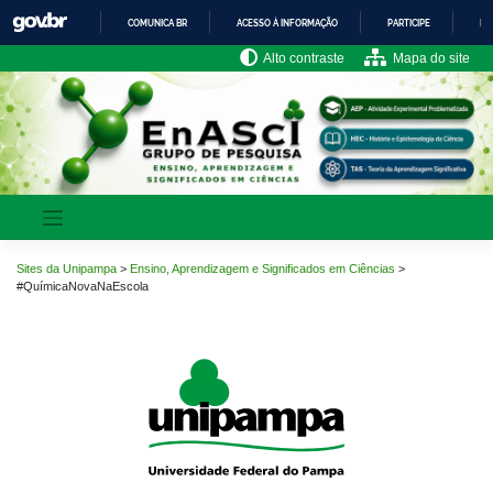
Pular
COMUNICA BR
ACESSO À INFORMAÇÃO
PARTICIPE
LE
para
o
IR
Alto contraste
Mapa do site
PARA
conteúdo
O
CONTEÚDO
Sites da Unipampa
>
Ensino, Aprendizagem e Significados em Ciências
>
#QuímicaNovaNaEscola