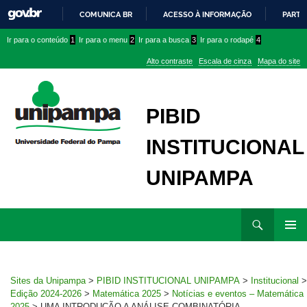
COMUNICA BR
ACESSO À INFORMAÇÃO
PARTI
IR
Ir
Ir
Ir
Ir para o conteúdo
1
Ir para o menu
2
Ir para a busca
3
Ir para o rodapé
4
PARA
para
para
para
O
Alto contraste
Escala de cinza
Mapa do site
CONTEÚDO
conteúdo
menu
menu
superior
lateral
PIBID
INSTITUCIONAL
UNIPAMPA
Ir
Pesquisar
para
MENU
rodapé
PRINCI
Sites da Unipampa
>
PIBID INSTITUCIONAL UNIPAMPA
>
Institucional
>
Edição 2024-2026
>
Matemática 2025
>
Notícias e eventos – Matemática
2025
>
UMA INTRODUÇÃO A ANÁLISE COMBINATÓRIA