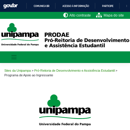
Pular
COMUNICA BR
ACESSO À INFORMAÇÃO
PARTICIPE
LE
para
o
IR
Alto contraste
Mapa do site
PARA
conteúdo
O
CONTEÚDO
Sites da Unipampa
>
Pró-Reitoria de Desenvolvimento e Assistência Estudantil
>
Programa de Apoio ao Ingressante