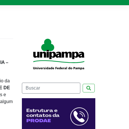
A –
io da
E DE
Pesquisar
s e
 algum