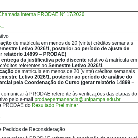
Chamada Interna PRODAE Nº 17/2026
1_
tivo
icação
de matrícula em menos de 20 (vinte) créditos semanais
mestre Letivo 2026/1, posterior ao período de ajuste de
ar relatório 14899 – PRODAE)
a
entrega da justificativa pelo discente
relativo à matrícula em
créditos referentes ao
Semestre Letivo 2026/1
icação
de matrícula em menos de 20 (vinte) créditos semanais
emestre Letivo 2026/1
, posterior ao período de análise do
arcial pela Coordenação do Curso (gerar
relatório 14899 –
a comunicar à PRODAE referente às verificações das etapas do
tivo pelo e-mail
prodaepermanencia@unipampa.edu.br
la PRODAE do
Resultado Preliminar
1
e Pedidos de Reconsideração