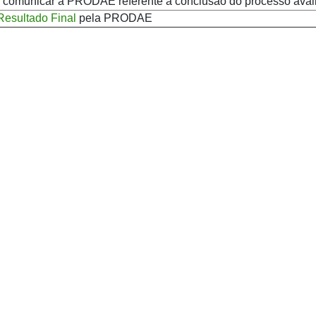
a comunicar à PRODAE referente à conclusão do processo avali
Resultado Final
pela PRODAE