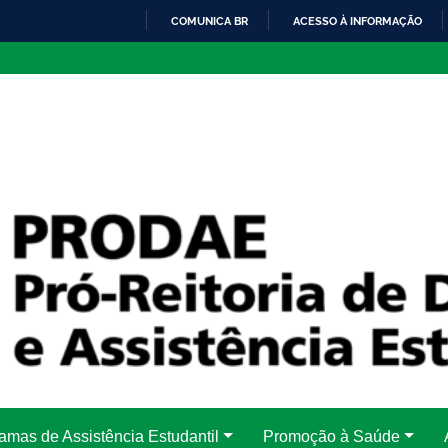
COMUNICA BR
ACESSO À INFORMAÇÃO
IR
PARA
O
CONTEÚDO
amas de Assistência Estudantil
Promoção à Saúde