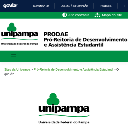
Pular
COMUNICA BR
ACESSO À INFORMAÇÃO
PARTICIPE
LE
para
o
IR
Alto contraste
Mapa do site
PARA
conteúdo
O
CONTEÚDO
Sites da Unipampa
>
Pró-Reitoria de Desenvolvimento e Assistência Estudantil
>
O
que é?