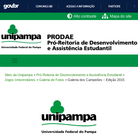
Pular
COMUNICA BR
ACESSO À INFORMAÇÃO
PARTICIPE
LE
para
o
IR
Alto contraste
Mapa do site
PARA
conteúdo
O
CONTEÚDO
Sites da Unipampa
>
Pró-Reitoria de Desenvolvimento e Assistência Estudantil
>
Jogos Universitários
>
Galeria de Fotos
>
Galeria dos Campeões – Edição 2015