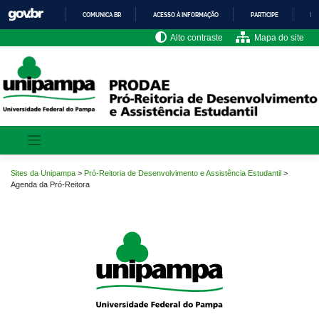
Pular
COMUNICA BR
ACESSO À INFORMAÇÃO
PARTICIPE
LE
para
o
IR
Alto contraste
Mapa do site
PARA
conteúdo
O
CONTEÚDO
Sites da Unipampa
>
Pró-Reitoria de Desenvolvimento e Assistência Estudantil
>
Agenda da Pró-Reitora