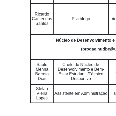
Ricardo
Cartier dos
Psicólogo
ri
Santos
Núcleo de Desenvolvimento e 
(prodae.nudbe@u
Saulo
Chefe do Núcleo de
Menna
Desenvolvimento e Bem-
Barreto
Estar Estudantil/Técnico
Dias
Desportivo
Stefan
Vieira
Assistente em Administração
s
Lopes