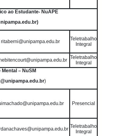
ico ao Estudante- NuAPE
nipampa.edu.br)
Teletrabalho
ritaberni@unipampa.edu.br
Integral
Teletrabalho
anebitencourt@unipampa.edu.br
Integral
 Mental – NuSM
e@unipampa.edu.br
)
uimachado@unipampa.edu.br
Presencial
Teletrabalho
rdanachaves@unipampa.edu.br
Integral