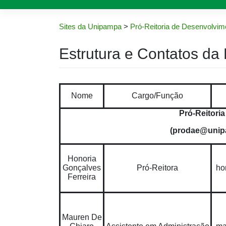
Sites da Unipampa
>
Pró-Reitoria de Desenvolvime
Estrutura e Contatos 
Nome
Cargo/Função
Pró-Reitori
(prodae@unipa
Honoria
Gonçalves
Pró-Reitora
ho
Ferreira
Mauren De