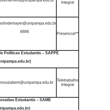
urenferreira@unipampa.edu.br
Integral
nolindemayer@unipampa.edu.br
6886
Presencial**
e Políticas Estudantis – SAPPE
nipampa.edu.br)
Teletrabalho
erosalaberri@unipampa.edu.br
Integral
Moradias Estudantis – SAME
ipampa.edu.br)