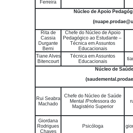
Ferreira
Núcleo de Apoio Pedagóg
(nuape.prodae@u
Rita de
Chefe do Núcleo de Apoio
Cassia
Pedagógico ao Estudante –
Durgante
Técnica em Assuntos
Berni
Educacionais
Tiane Alves
Técnica em Assuntos
ti
Bitencourt
Educacionais
Núcleo de Saúde
(saudemental.proda
Chefe do Núcleo de Saúde
Rui Seabra
Mental /Professora do
r
Machado
Magistério Superior
Giordana
Rodrigues
Psicóloga
gio
Chaves