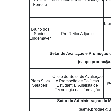
Chiaro
Assistente em Administração
ma
Ferreira
bru
Bruno dos
Santos
Pró-Reitor Adjunto
Lindemayer
Setor de Avaliação e Promoção d
(sappe.prodae@u
Chefe do Setor de Avaliação
Piero Silva
e Promoção de Políticas
pi
Salaberri
Estudantis/ Analista de
Tecnologia da Informação
Setor de Administração de 
(same.prodae@un