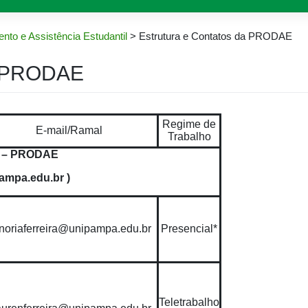
nto e Assistência Estudantil
>
Estrutura e Contatos da PRODAE
da PRODAE
Regime de
E-mail/Ramal
Trabalho
a – PRODAE
mpa.edu.br )
noriaferreira@unipampa.edu.br
Presencial*
Teletrabalho