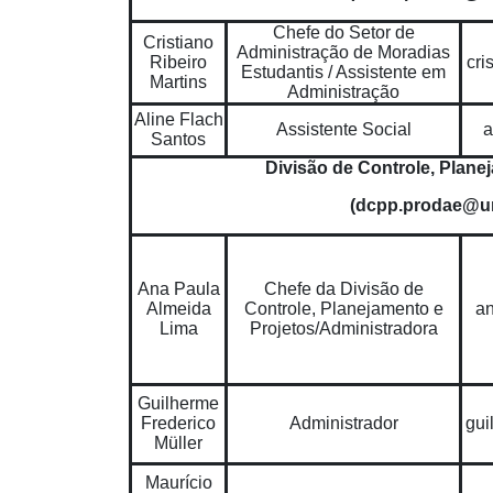
Chefe do Setor de
Cristiano
Administração de Moradias
Ribeiro
cri
Estudantis / Assistente em
Martins
Administração
Aline Flach
Assistente Social
a
Santos
Divisão de Controle, Plane
(dcpp.prodae@un
Ana Paula
Chefe da Divisão de
Almeida
Controle, Planejamento e
a
Lima
Projetos/Administradora
Guilherme
Frederico
Administrador
gui
Müller
Maurício