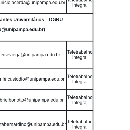
riciolacerda@unipampa.edu.br
Integral
antes Universitários – DGRU
ru@unipampa.edu.br)
Teletrabalho
geiseviega@unipampa.edu.br
Integral
Teletrabalho
rileicustodio@unipampa.edu.br
Integral
Teletrabalho
brielbonotto@unipampa.edu.br
Integral
Teletrabalho
tabernardino@unipampa.edu.br
Integral