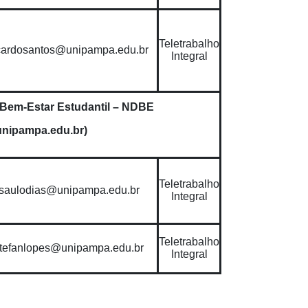
Teletrabalho
cardosantos@unipampa.edu.br
Integral
Bem-Estar Estudantil – NDBE
nipampa.edu.br)
Teletrabalho
saulodias@unipampa.edu.br
Integral
Teletrabalho
tefanlopes@unipampa.edu.br
Integral