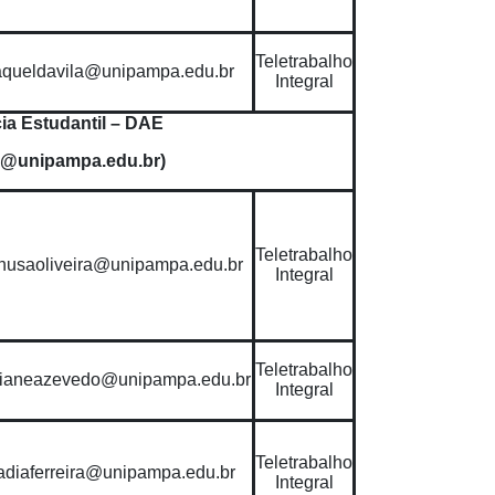
Teletrabalho
aqueldavila@unipampa.edu.br
Integral
ia Estudantil – DAE
@unipampa.edu.br)
Teletrabalho
nusaoliveira@unipampa.edu.br
Integral
Teletrabalho
ianeazevedo@unipampa.edu.br
Integral
Teletrabalho
adiaferreira@unipampa.edu.br
Integral