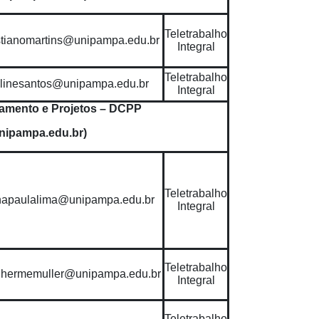
Teletrabalho
stianomartins@unipampa.edu.br
Integral
Teletrabalho
linesantos@unipampa.edu.br
Integral
jamento e Projetos – DCPP
ipampa.edu.br)
Teletrabalho
napaulalima@unipampa.edu.br
Integral
Teletrabalho
lhermemuller@unipampa.edu.br
Integral
Teletrabalho