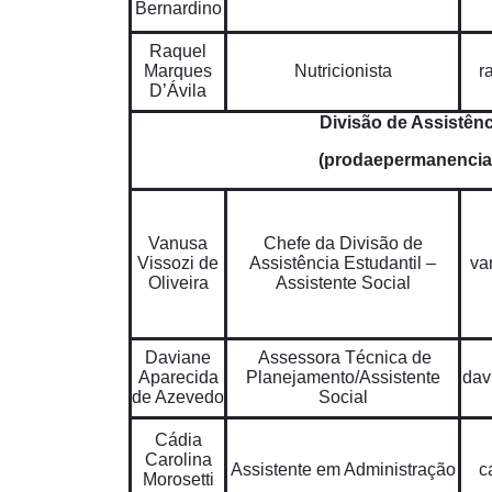
Bernardino
Raquel
Marques
Nutricionista
r
D’Ávila
Divisão de Assistênc
(prodaepermanencia
Vanusa
Chefe da Divisão de
Vissozi de
Assistência Estudantil –
va
Oliveira
Assistente Social
Daviane
Assessora Técnica de
Aparecida
Planejamento/Assistente
dav
de Azevedo
Social
Cádia
Carolina
Assistente em Administração
c
Morosetti