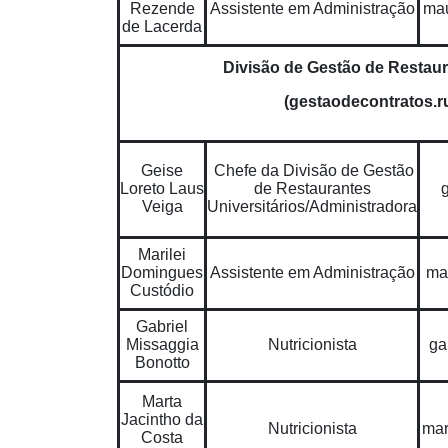
Rezende
Assistente em Administração
mau
de Lacerda
Divisão de Gestão de Restaur
(gestaodecontratos.
Geise
Chefe da Divisão de Gestão
Loreto Laus
de Restaurantes
Veiga
Universitários/Administradora
Marilei
Domingues
Assistente em Administração
ma
Custódio
Gabriel
Missaggia
Nutricionista
ga
Bonotto
Marta
Jacintho da
Nutricionista
mar
Costa