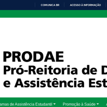
COMUNICA BR
ACESSO À INFORMAÇÃO
IR
PARA
O
CONTEÚDO
amas de Assistência Estudantil
Promoção à Saúde