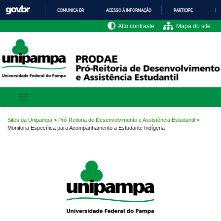
Pular
COMUNICA BR
ACESSO À INFORMAÇÃO
PARTICIPE
LE
para
o
IR
Alto contraste
Mapa do site
PARA
conteúdo
O
CONTEÚDO
Sites da Unipampa
>
Pró-Reitoria de Desenvolvimento e Assistência Estudantil
>
Monitoria Específica para Acompanhamento a Estudante Indígena