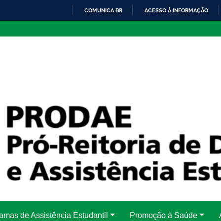
COMUNICA BR
ACESSO À INFORMAÇÃO
IR
PARA
O
CONTEÚDO
amas de Assistência Estudantil
Promoção à Saúde