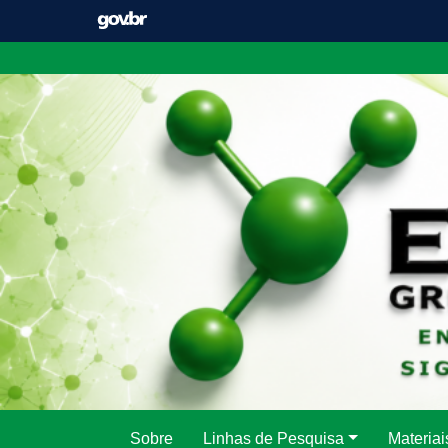
Pular
para
o
conteúdo
Sobre
Linhas de Pesquisa
Materiai