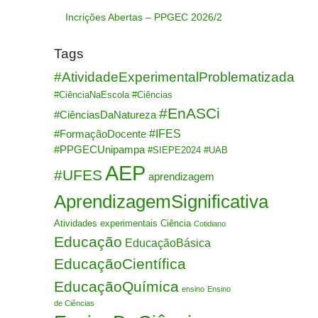
Incrições Abertas – PPGEC 2026/2
Tags
#AtividadeExperimentalProblematizada
#CiênciaNaEscola
#Ciências
#EnASCi
#CiênciasDaNatureza
#IFES
#FormaçãoDocente
#PPGECUnipampa
#SIEPE2024
#UAB
AEP
#UFES
aprendizagem
AprendizagemSignificativa
Atividades experimentais
Ciência
Cotidiano
Educação
EducaçãoBásica
EducaçãoCientífica
EducaçãoQuímica
ensino
Ensino
de Ciências