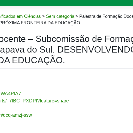
ificados em Ciências
>
Sem categoria
>
Palestra de Formação Doc
A PRÓXIMA FRONTEIRA DA EDUCAÇÃO.
Docente – Subcomissão de Forma
çapava do Sul. DESENVOLVEND
DA EDUCAÇÃO.
4bkWA4PfA7
horts/_7lBC_PXDPI?feature=share
om/dcq-amzj-ssw