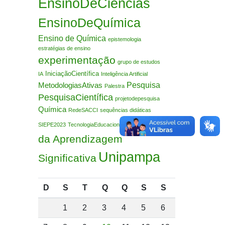
EnsinoDeCiências
EnsinoDeQuímica
Ensino de Química
epistemologia
estratégias de ensino
experimentação
grupo de estudos
IniciaçãoCientífica
IA
Inteligência Artificial
Pesquisa
MetodologiasAtivas
Palestra
PesquisaCientífica
projetodepesquisa
Química
RedeSACCI
sequências didáticas
Teoria
SIEPE2023
TecnologiaEducacional
da Aprendizagem
Unipampa
Significativa
D
S
T
Q
Q
S
S
1
2
3
4
5
6