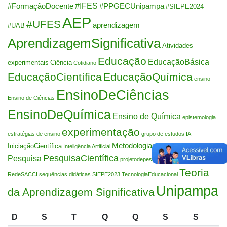
#IFES
#FormaçãoDocente
#PPGECUnipampa
#SIEPE2024
AEP
#UFES
aprendizagem
#UAB
AprendizagemSignificativa
Atividades
Educação
EducaçãoBásica
experimentais
Ciência
Cotidiano
EducaçãoCientífica
EducaçãoQuímica
ensino
EnsinoDeCiências
Ensino de Ciências
EnsinoDeQuímica
Ensino de Química
epistemologia
experimentação
estratégias de ensino
grupo de estudos
IA
MetodologiasAtivas
IniciaçãoCientífica
Inteligência Artificial
Palestra
PesquisaCientífica
Pesquisa
Química
projetodepesquisa
Teoria
RedeSACCI
sequências didáticas
SIEPE2023
TecnologiaEducacional
Unipampa
da Aprendizagem Significativa
D
S
T
Q
Q
S
S