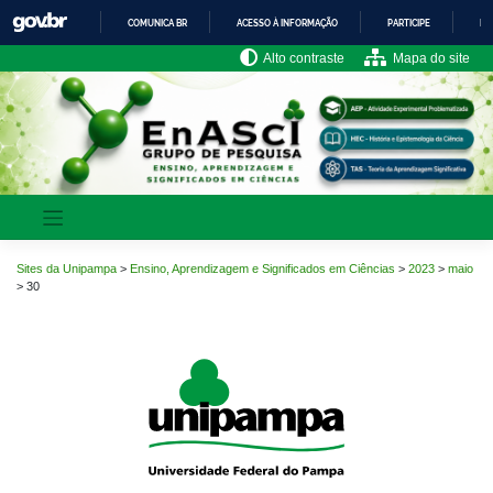
Pular
COMUNICA BR
ACESSO À INFORMAÇÃO
PARTICIPE
LE
para
o
IR
Alto contraste
Mapa do site
PARA
conteúdo
O
CONTEÚDO
Sites da Unipampa
>
Ensino, Aprendizagem e Significados em Ciências
>
2023
>
maio
>
30