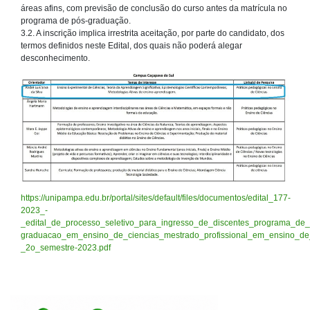
áreas afins, com previsão de conclusão do curso antes da matrícula no
programa de pós-graduação.
3.2. A inscrição implica irrestrita aceitação, por parte do candidato, dos
termos definidos neste Edital, dos quais não poderá alegar
desconhecimento.
https://unipampa.edu.br/portal/sites/default/files/documentos/edital_177-
2023_-
_edital_de_processo_seletivo_para_ingresso_de_discentes_programa_de_
graduacao_em_ensino_de_ciencias_mestrado_profissional_em_ensino_de_
_2o_semestre-2023.pdf