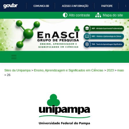
Pular
COMUNICA BR
ACESSO À INFORMAÇÃO
PARTICIPE
LE
para
o
IR
Alto contraste
Mapa do site
PARA
conteúdo
O
CONTEÚDO
Sites da Unipampa
>
Ensino, Aprendizagem e Significados em Ciências
>
2023
>
maio
>
26