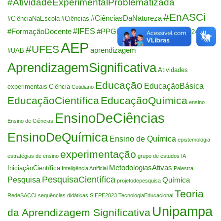
#AtividadeExperimentalProblematizada
#EnASCi
#CiênciasDaNatureza
#CiênciaNaEscola
#Ciências
#IFES
#FormaçãoDocente
#PPGECUnipampa
#SIEPE2024
AEP
#UFES
aprendizagem
#UAB
AprendizagemSignificativa
Atividades
Educação
EducaçãoBásica
experimentais
Ciência
Cotidiano
EducaçãoCientífica
EducaçãoQuímica
ensino
EnsinoDeCiências
Ensino de Ciências
EnsinoDeQuímica
Ensino de Química
epistemologia
experimentação
estratégias de ensino
grupo de estudos
IA
MetodologiasAtivas
IniciaçãoCientífica
Inteligência Artificial
Palestra
PesquisaCientífica
Pesquisa
Química
projetodepesquisa
Teoria
RedeSACCI
sequências didáticas
SIEPE2023
TecnologiaEducacional
Unipampa
da Aprendizagem Significativa