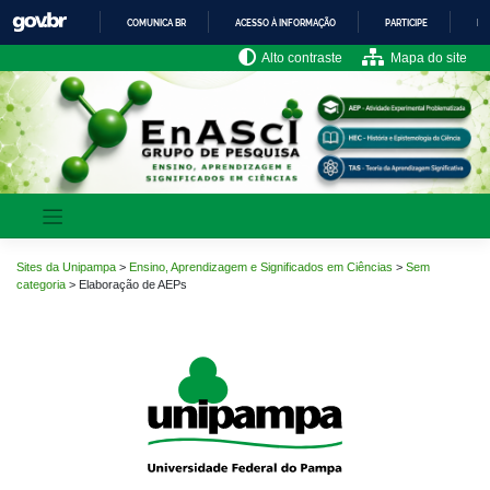
Pular
COMUNICA BR
ACESSO À INFORMAÇÃO
PARTICIPE
LE
para
o
IR
Alto contraste
Mapa do site
PARA
conteúdo
O
CONTEÚDO
Sites da Unipampa
>
Ensino, Aprendizagem e Significados em Ciências
>
Sem
categoria
>
Elaboração de AEPs