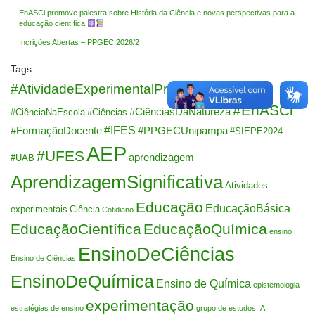
EnASCi promove palestra sobre História da Ciência e novas perspectivas para a
educação científica
Incrições Abertas – PPGEC 2026/2
Tags
#AtividadeExperimentalProblematizada
#EnASCi
#CiênciasDaNatureza
#CiênciaNaEscola
#Ciências
#IFES
#FormaçãoDocente
#PPGECUnipampa
#SIEPE2024
AEP
#UFES
aprendizagem
#UAB
AprendizagemSignificativa
Atividades
Educação
EducaçãoBásica
experimentais
Ciência
Cotidiano
EducaçãoCientífica
EducaçãoQuímica
ensino
EnsinoDeCiências
Ensino de Ciências
EnsinoDeQuímica
Ensino de Química
epistemologia
experimentação
estratégias de ensino
grupo de estudos
IA