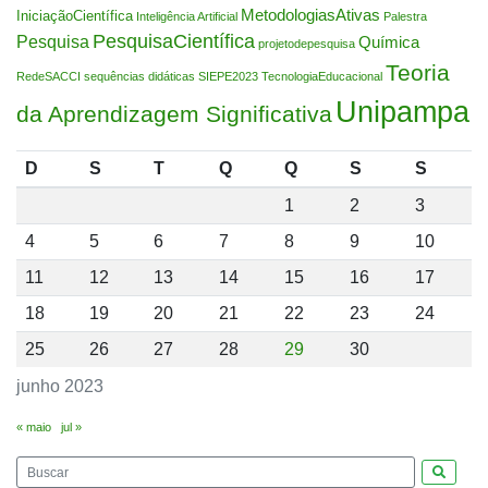
MetodologiasAtivas
IniciaçãoCientífica
Inteligência Artificial
Palestra
PesquisaCientífica
Pesquisa
Química
projetodepesquisa
Teoria
RedeSACCI
sequências didáticas
SIEPE2023
TecnologiaEducacional
Unipampa
da Aprendizagem Significativa
D
S
T
Q
Q
S
S
1
2
3
4
5
6
7
8
9
10
11
12
13
14
15
16
17
18
19
20
21
22
23
24
25
26
27
28
29
30
junho 2023
« maio
jul »
Pesquis