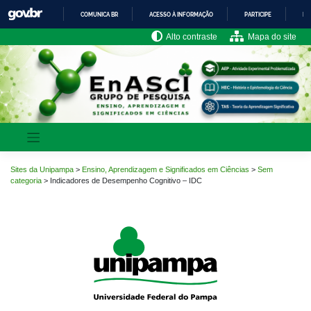
Pular
COMUNICA BR
ACESSO À INFORMAÇÃO
PARTICIPE
LE
para
o
IR
Alto contraste
Mapa do site
PARA
conteúdo
O
CONTEÚDO
Sites da Unipampa
>
Ensino, Aprendizagem e Significados em Ciências
>
Sem
categoria
>
Indicadores de Desempenho Cognitivo – IDC