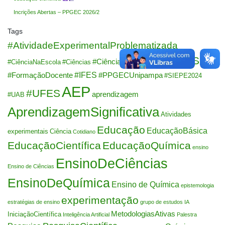
Incrições Abertas – PPGEC 2026/2
Tags
#AtividadeExperimentalProblematizada
#EnASCi
#CiênciasDaNatureza
#CiênciaNaEscola
#Ciências
#IFES
#FormaçãoDocente
#PPGECUnipampa
#SIEPE2024
AEP
#UFES
aprendizagem
#UAB
AprendizagemSignificativa
Atividades
Educação
EducaçãoBásica
experimentais
Ciência
Cotidiano
EducaçãoCientífica
EducaçãoQuímica
ensino
EnsinoDeCiências
Ensino de Ciências
EnsinoDeQuímica
Ensino de Química
epistemologia
experimentação
estratégias de ensino
grupo de estudos
IA
MetodologiasAtivas
IniciaçãoCientífica
Inteligência Artificial
Palestra