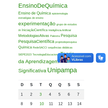
EnsinoDeQuímica
Ensino de Química
epistemologia
estratégias de ensino
experimentação
grupo de estudos
IniciaçãoCientífica
IA
Inteligência Artificial
Pesquisa
MetodologiasAtivas
Palestra
PesquisaCientífica
projetodepesquisa
Química
RedeSACCI
sequências didáticas
Teoria
SIEPE2023
TecnologiaEducacional
da Aprendizagem
Unipampa
Significativa
D
S
T
Q
Q
S
S
1
2
3
4
5
6
7
8
9
10
11
12
13
14