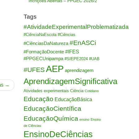
Incrições Abertas – PPGEC 2026/2
Tags
#AtividadeExperimentalProblematizada
#CiênciaNaEscola
#Ciências
#EnASCi
#CiênciasDaNatureza
#IFES
#FormaçãoDocente
#PPGECUnipampa
#SIEPE2024
#UAB
AEP
#UFES
aprendizagem
AprendizagemSignificativa
as
Atividades experimentais
Ciência
Cotidiano
Educação
EducaçãoBásica
EducaçãoCientífica
EducaçãoQuímica
ensino
Ensino
de Ciências
EnsinoDeCiências