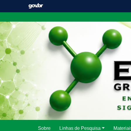
Pular
para
o
conteúdo
Sobre
Linhas de Pesquisa
Materiai