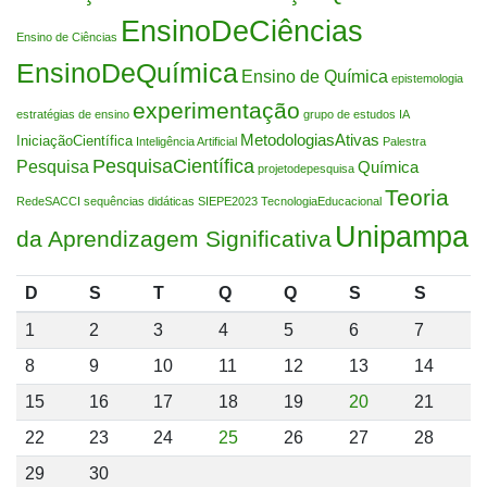
EnsinoDeCiências
Ensino de Ciências
EnsinoDeQuímica
Ensino de Química
epistemologia
experimentação
estratégias de ensino
grupo de estudos
IA
MetodologiasAtivas
IniciaçãoCientífica
Inteligência Artificial
Palestra
PesquisaCientífica
Pesquisa
Química
projetodepesquisa
Teoria
RedeSACCI
sequências didáticas
SIEPE2023
TecnologiaEducacional
Unipampa
da Aprendizagem Significativa
D
S
T
Q
Q
S
S
1
2
3
4
5
6
7
8
9
10
11
12
13
14
15
16
17
18
19
20
21
22
23
24
25
26
27
28
29
30