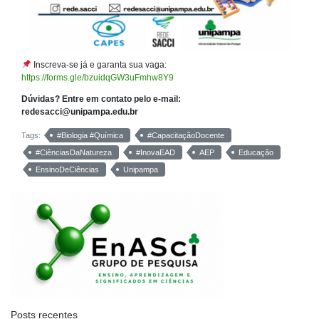
Inscreva-se já e garanta sua vaga:
https://forms.gle/bzuidqGW3uFmhw8Y9
Dúvidas? Entre em contato pelo e-mail:
redesacci@unipampa.edu.br
Tags:
#Biologia #Química
#CapacitaçãoDocente
#CiênciasDaNatureza
#InovaEAD
AEP
Educação
EnsinoDeCiências
Unipampa
Posts recentes