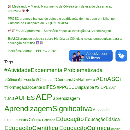
Mestrando – Marcio Nascimento de Oliveira tem defesa de dissertação
aprovada
PPGEC promove bancas de defesa e qualificação de mestrado em julho, no
Campus de Caçapava do Sul (UNIPAMPA).
EnASCi promove… Seminário Especial: Avaliação da Aprendizagem
EnASCi promove palestra sobre História da Ciência e novas perspectivas para a
educação científica
Incrições Abertas – PPGEC 2026/2
Tags
#AtividadeExperimentalProblematizada
#EnASCi
#CiênciasDaNatureza
#CiênciaNaEscola
#Ciências
#IFES
#FormaçãoDocente
#PPGECUnipampa
#SIEPE2024
AEP
#UFES
aprendizagem
#UAB
AprendizagemSignificativa
Atividades
Educação
EducaçãoBásica
experimentais
Ciência
Cotidiano
EducaçãoCientífica
EducaçãoQuímica
ensino