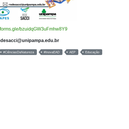
://forms.gle/bzuidqGW3uFmhw8Y9
edesacci@unipampa.edu.br
#CiênciasDaNatureza
#InovaEAD
AEP
Educação