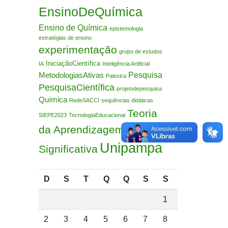
EnsinoDeQuímica
Ensino de Química
epistemologia
estratégias de ensino
experimentação
grupo de estudos
IniciaçãoCientífica
IA
Inteligência Artificial
Pesquisa
MetodologiasAtivas
Palestra
PesquisaCientífica
projetodepesquisa
Química
RedeSACCI
sequências didáticas
Teoria
SIEPE2023
TecnologiaEducacional
da Aprendizagem
Unipampa
Significativa
D
S
T
Q
Q
S
S
1
2
3
4
5
6
7
8