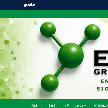
Pular
para
o
conteúdo
Sobre
Linhas de Pesquisa
Materiai