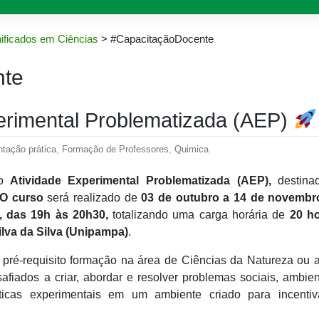
ificados em Ciências
>
#CapacitaçãoDocente
nte
erimental Problematizada (AEP)
tação prática
,
Formação de Professores
,
Quimica
o
Atividade Experimental Problematizada (AEP),
destina
O curso
será realizado de
03 de outubro a 14 de novembr
s, das 19h às 20h30,
totalizando uma carga horária de
20 h
ilva da Silva (Unipampa)
.
ré-requisito formação na área de Ciências da Natureza ou a
afiados a criar, abordar e resolver problemas sociais, ambien
práticas experimentais em um ambiente criado para incentiv