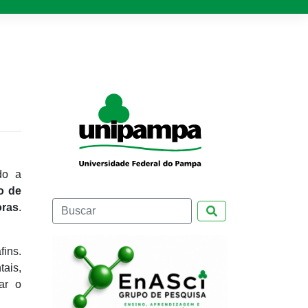
do a
o de
oras
.
Pesquisar
fins.
tais,
ar o