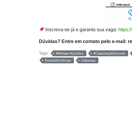
Inscreva-se já e garanta sua vaga:
https
Dúvidas? Entre em contato pelo e-mail:
r
Tags:
#Biologia #Química
#CapacitaçãoDocente
EnsinoDeCiências
Unipampa