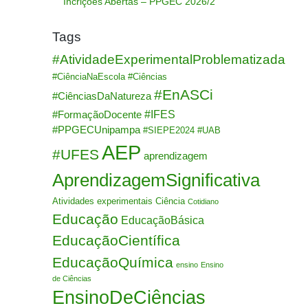
Incrições Abertas – PPGEC 2026/2
Tags
#AtividadeExperimentalProblematizada
#CiênciaNaEscola
#Ciências
#EnASCi
#CiênciasDaNatureza
#IFES
#FormaçãoDocente
#PPGECUnipampa
#SIEPE2024
#UAB
AEP
#UFES
aprendizagem
AprendizagemSignificativa
Atividades experimentais
Ciência
Cotidiano
Educação
EducaçãoBásica
EducaçãoCientífica
EducaçãoQuímica
ensino
Ensino
de Ciências
EnsinoDeCiências