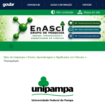
Pular
COMUNICA BR
ACESSO À INFORMAÇÃO
PARTICIPE
LE
para
o
IR
Alto contraste
Mapa do site
PARA
conteúdo
O
CONTEÚDO
Sites da Unipampa
>
Ensino, Aprendizagem e Significados em Ciências
>
ThomasKuhn