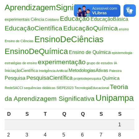
AprendizagemSignificativa
Atividades
Educação
EducaçãoBásica
experimentais
Ciência
Cotidiano
EducaçãoCientífica
EducaçãoQuímica
ensino
EnsinoDeCiências
Ensino de Ciências
EnsinoDeQuímica
Ensino de Química
epistemologia
experimentação
estratégias de ensino
grupo de estudos
IA
MetodologiasAtivas
IniciaçãoCientífica
Inteligência Artificial
Palestra
PesquisaCientífica
Pesquisa
Química
projetodepesquisa
Teoria
RedeSACCI
sequências didáticas
SIEPE2023
TecnologiaEducacional
Unipampa
da Aprendizagem Significativa
D
S
T
Q
Q
S
S
1
2
3
4
5
6
7
8