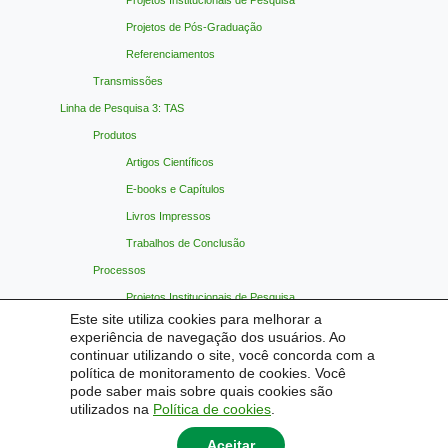
Projetos de Pós-Graduação
Referenciamentos
Transmissões
Linha de Pesquisa 3: TAS
Produtos
Artigos Científicos
E-books e Capítulos
Livros Impressos
Trabalhos de Conclusão
Processos
Projetos Institucionais de Pesquisa
Este site utiliza cookies para melhorar a
Projetos de Pós-Graduação
experiência de navegação dos usuários. Ao
Referenciamentos
continuar utilizando o site, você concorda com a
política de monitoramento de cookies. Você
Transmissões
pode saber mais sobre quais cookies são
Materiais Indicados
utilizados na
Política de cookies
.
Contato
Aceitar