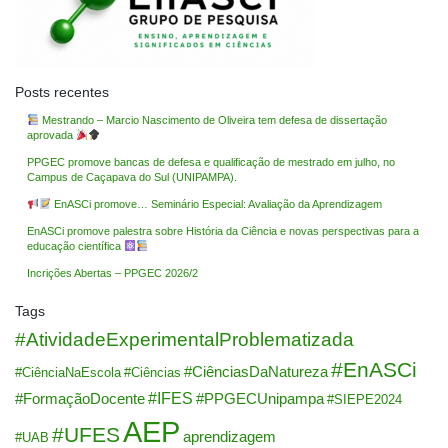
Posts recentes
Mestrando – Marcio Nascimento de Oliveira tem defesa de dissertação
aprovada
PPGEC promove bancas de defesa e qualificação de mestrado em julho, no
Campus de Caçapava do Sul (UNIPAMPA).
EnASCi promove… Seminário Especial: Avaliação da Aprendizagem
EnASCi promove palestra sobre História da Ciência e novas perspectivas para a
educação científica
Incrições Abertas – PPGEC 2026/2
Tags
#AtividadeExperimentalProblematizada
#EnASCi
#CiênciasDaNatureza
#CiênciaNaEscola
#Ciências
#IFES
#FormaçãoDocente
#PPGECUnipampa
#SIEPE2024
AEP
#UFES
aprendizagem
#UAB