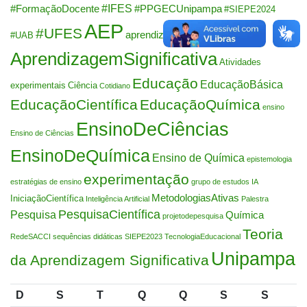
#IFES
#FormaçãoDocente
#PPGECUnipampa
#SIEPE2024
AEP
#UFES
aprendizagem
#UAB
AprendizagemSignificativa
Atividades
Educação
EducaçãoBásica
experimentais
Ciência
Cotidiano
EducaçãoCientífica
EducaçãoQuímica
ensino
EnsinoDeCiências
Ensino de Ciências
EnsinoDeQuímica
Ensino de Química
epistemologia
experimentação
estratégias de ensino
grupo de estudos
IA
MetodologiasAtivas
IniciaçãoCientífica
Inteligência Artificial
Palestra
PesquisaCientífica
Pesquisa
Química
projetodepesquisa
Teoria
RedeSACCI
sequências didáticas
SIEPE2023
TecnologiaEducacional
Unipampa
da Aprendizagem Significativa
D
S
T
Q
Q
S
S