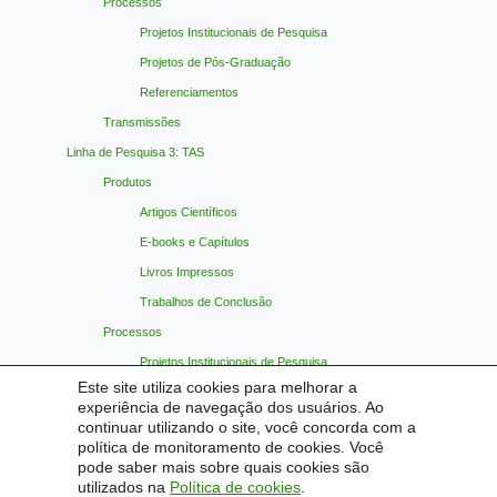
Processos
Projetos Institucionais de Pesquisa
Projetos de Pós-Graduação
Referenciamentos
Transmissões
Linha de Pesquisa 3: TAS
Produtos
Artigos Científicos
E-books e Capítulos
Livros Impressos
Trabalhos de Conclusão
Processos
Projetos Institucionais de Pesquisa
Este site utiliza cookies para melhorar a
Projetos de Pós-Graduação
experiência de navegação dos usuários. Ao
Referenciamentos
continuar utilizando o site, você concorda com a
política de monitoramento de cookies. Você
Transmissões
pode saber mais sobre quais cookies são
Materiais Indicados
utilizados na
Política de cookies
.