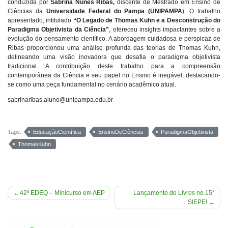
conduzida por
Sabrina Nunes Ribas,
discente de Mestrado em Ensino de
Ciências da
Universidade Federal do Pampa (UNIPAMPA
). O trabalho
apresentado, intitulado
“O Legado de Thomas Kuhn e a Desconstrução do
Paradigma Objetivista da Ciência”
, ofereceu insights impactantes sobre a
evolução do pensamento científico. A abordagem cuidadosa e perspicaz de
Ribas proporcionou uma análise profunda das teorias de Thomas Kuhn,
delineando uma visão inovadora que desafia o paradigma objetivista
tradicional. A contribuição deste trabalho para a compreensão
contemporânea da Ciência e seu papel no Ensino é inegável, destacando-
se como uma peça fundamental no cenário acadêmico atual.
sabrinaribas.aluno@unipampa.edu.br
Tags:
EducaçãoCientífica
EnsinoDeCiências
ParadigmaObjetivista
ThomasKuhn
Navegação
42º EDEQ – Minicurso em AEP
Lançamento de Livros no 15°
SIEPE!
de
Post