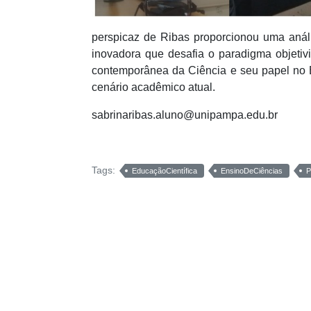
perspicaz de Ribas proporcionou uma anál
inovadora que desafia o paradigma objetivi
contemporânea da Ciência e seu papel no 
cenário acadêmico atual.
sabrinaribas.aluno@unipampa.edu.br
Tags:
EducaçãoCientífica
EnsinoDeCiências
P