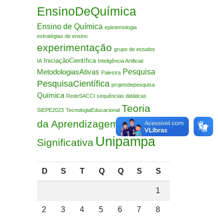
EnsinoDeQuímica
Ensino de Química
epistemologia
estratégias de ensino
experimentação
grupo de estudos
IniciaçãoCientífica
IA
Inteligência Artificial
Pesquisa
MetodologiasAtivas
Palestra
PesquisaCientífica
projetodepesquisa
Química
RedeSACCI
sequências didáticas
Teoria
SIEPE2023
TecnologiaEducacional
da Aprendizagem
Unipampa
Significativa
D
S
T
Q
Q
S
S
1
2
3
4
5
6
7
8