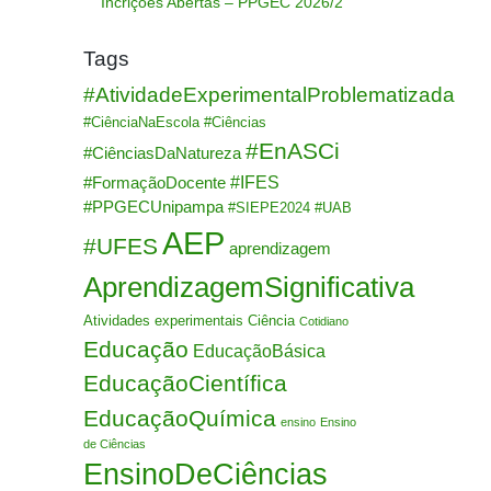
Incrições Abertas – PPGEC 2026/2
Tags
#AtividadeExperimentalProblematizada
#CiênciaNaEscola
#Ciências
#EnASCi
#CiênciasDaNatureza
#IFES
#FormaçãoDocente
#PPGECUnipampa
#SIEPE2024
#UAB
AEP
#UFES
aprendizagem
AprendizagemSignificativa
Atividades experimentais
Ciência
Cotidiano
Educação
EducaçãoBásica
EducaçãoCientífica
EducaçãoQuímica
ensino
Ensino
de Ciências
EnsinoDeCiências