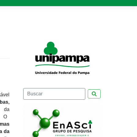
Pesquisar
ável
bas,
s da
. O
omas
a da