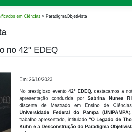
ificados em Ciências
>
ParadigmaObjetivista
ta
ho no 42° EDEQ
Em: 26/10/2023
No prestigioso evento
42° EDEQ,
destacamos a not
apresentação conduzida por
Sabrina Nunes Ri
discente de Mestrado em Ensino de Ciência
Universidade Federal do Pampa (UNIPAMPA
)
trabalho apresentado, intitulado
“O Legado de Th
Kuhn e a Desconstrução do Paradigma Objetivist