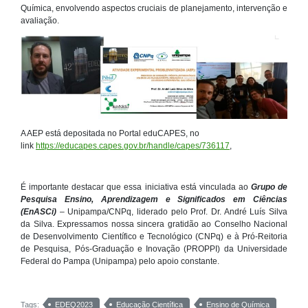
Química, envolvendo aspectos cruciais de planejamento, intervenção e
avaliação.
A AEP está depositada no Portal eduCAPES, no
link
https://educapes.capes.gov.br/handle/capes/736117
,
É importante destacar que essa iniciativa está vinculada ao
Grupo de
Pesquisa Ensino, Aprendizagem e Significados em Ciências
(EnASCi)
– Unipampa/CNPq, liderado pelo Prof. Dr. André Luís Silva
da Silva. Expressamos nossa sincera gratidão ao Conselho Nacional
de Desenvolvimento Científico e Tecnológico (CNPq) e à Pró-Reitoria
de Pesquisa, Pós-Graduação e Inovação (PROPPI) da Universidade
Federal do Pampa (Unipampa) pelo apoio constante.
Tags:
EDEQ2023
Educação Científica
Ensino de Química