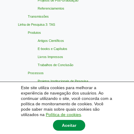
Projetos de Pós-Graduação
Referenciamentos
Transmissões
Linha de Pesquisa 3: TAS
Produtos
Artigos Científicos
E-books e Capítulos
Livros Impressos
Trabalhos de Conclusão
Processos
Projetos Institucionais de Pesquisa
Este site utiliza cookies para melhorar a
Projetos de Pós-Graduação
experiência de navegação dos usuários. Ao
Referenciamentos
continuar utilizando o site, você concorda com a
política de monitoramento de cookies. Você
Transmissões
pode saber mais sobre quais cookies são
Materiais Indicados
utilizados na
Política de cookies
.
Contato
Aceitar