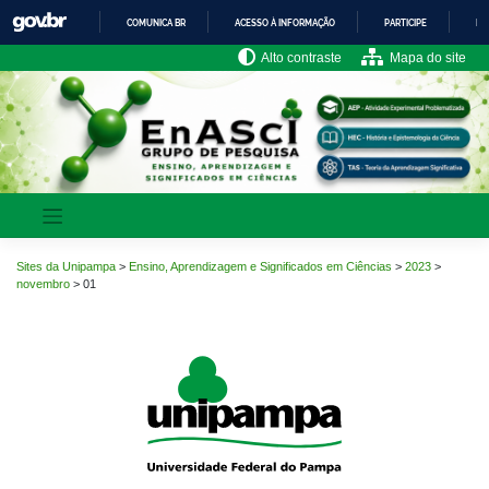
Pular
COMUNICA BR
ACESSO À INFORMAÇÃO
PARTICIPE
LE
para
o
IR
Alto contraste
Mapa do site
PARA
conteúdo
O
CONTEÚDO
Sites da Unipampa
>
Ensino, Aprendizagem e Significados em Ciências
>
2023
>
novembro
>
01