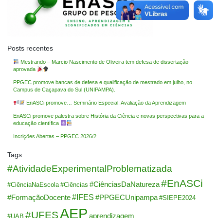
Posts recentes
Mestrando – Marcio Nascimento de Oliveira tem defesa de dissertação
aprovada
PPGEC promove bancas de defesa e qualificação de mestrado em julho, no
Campus de Caçapava do Sul (UNIPAMPA).
EnASCi promove… Seminário Especial: Avaliação da Aprendizagem
EnASCi promove palestra sobre História da Ciência e novas perspectivas para a
educação científica
Incrições Abertas – PPGEC 2026/2
Tags
#AtividadeExperimentalProblematizada
#EnASCi
#CiênciasDaNatureza
#CiênciaNaEscola
#Ciências
#IFES
#FormaçãoDocente
#PPGECUnipampa
#SIEPE2024
AEP
#UFES
aprendizagem
#UAB