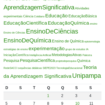
AprendizagemSignificativa
Atividades
Educação
EducaçãoBásica
experimentais
Ciência
Cotidiano
EducaçãoCientífica
EducaçãoQuímica
ensino
EnsinoDeCiências
Ensino de Ciências
EnsinoDeQuímica
Ensino de Química
epistemologia
experimentação
estratégias de ensino
grupo de estudos
IA
MetodologiasAtivas
IniciaçãoCientífica
Inteligência Artificial
Palestra
PesquisaCientífica
Pesquisa
Química
projetodepesquisa
Teoria
RedeSACCI
sequências didáticas
SIEPE2023
TecnologiaEducacional
Unipampa
da Aprendizagem Significativa
D
S
T
Q
Q
S
S
1
2
3
4
5
6
7
8
9
10
11