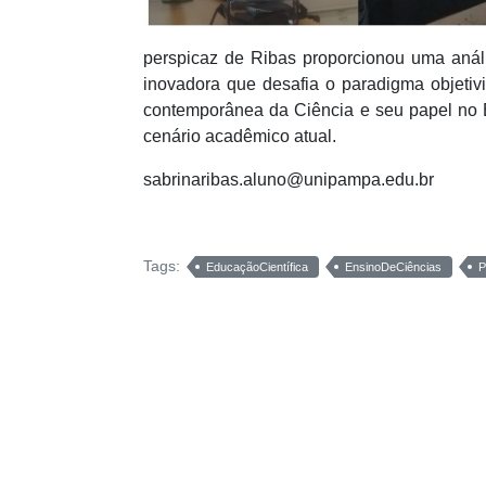
perspicaz de Ribas proporcionou uma anál
inovadora que desafia o paradigma objetivi
contemporânea da Ciência e seu papel no 
cenário acadêmico atual.
sabrinaribas.aluno@unipampa.edu.br
Tags:
EducaçãoCientífica
EnsinoDeCiências
P