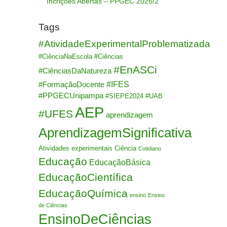
Incrições Abertas – PPGEC 2026/2
Tags
#AtividadeExperimentalProblematizada
#CiênciaNaEscola
#Ciências
#EnASCi
#CiênciasDaNatureza
#IFES
#FormaçãoDocente
#PPGECUnipampa
#SIEPE2024
#UAB
AEP
#UFES
aprendizagem
AprendizagemSignificativa
Atividades experimentais
Ciência
Cotidiano
Educação
EducaçãoBásica
EducaçãoCientífica
EducaçãoQuímica
ensino
Ensino
de Ciências
EnsinoDeCiências