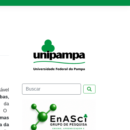
Pesquisar
ável
bas,
s da
. O
omas
a da