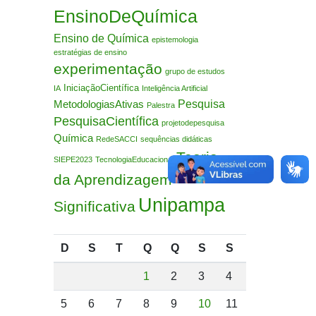
EnsinoDeQuímica
Ensino de Química
epistemologia
estratégias de ensino
experimentação
grupo de estudos
IniciaçãoCientífica
IA
Inteligência Artificial
Pesquisa
MetodologiasAtivas
Palestra
PesquisaCientífica
projetodepesquisa
Química
RedeSACCI
sequências didáticas
Teoria
SIEPE2023
TecnologiaEducacional
da Aprendizagem
Unipampa
Significativa
D
S
T
Q
Q
S
S
1
2
3
4
5
6
7
8
9
10
11