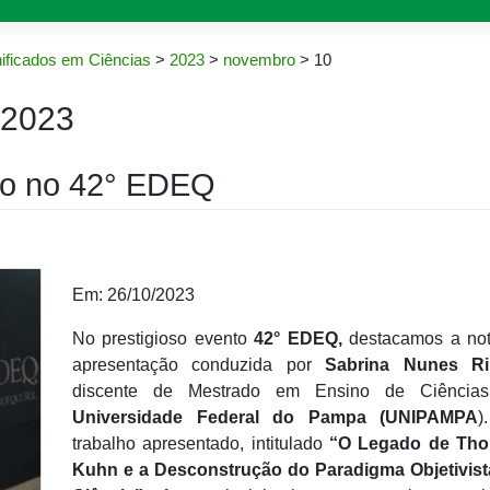
ificados em Ciências
>
2023
>
novembro
>
10
 2023
ho no 42° EDEQ
Em: 26/10/2023
No prestigioso evento
42° EDEQ,
destacamos a not
apresentação conduzida por
Sabrina Nunes Ri
discente de Mestrado em Ensino de Ciência
Universidade Federal do Pampa (UNIPAMPA
)
trabalho apresentado, intitulado
“O Legado de Th
Kuhn e a Desconstrução do Paradigma Objetivist