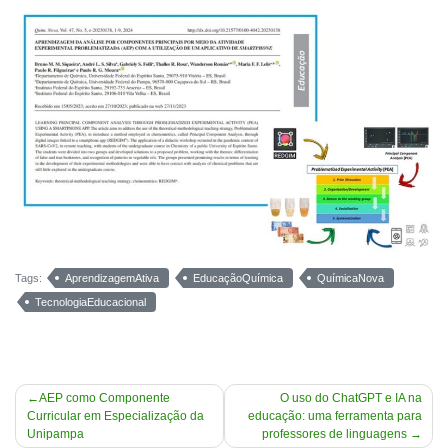
Tags:
AprendizagemAtiva
EducaçãoQuímica
QuímicaNova
TecnologiaEducacional
Navegação
AEP como Componente
O uso do ChatGPT e IA na
Curricular em Especialização da
educação: uma ferramenta para
de
Unipampa
professores de linguagens