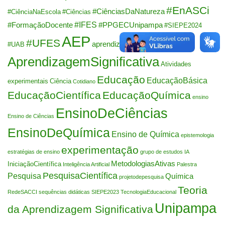
#EnASCi
#CiênciasDaNatureza
#CiênciaNaEscola
#Ciências
#IFES
#FormaçãoDocente
#PPGECUnipampa
#SIEPE2024
AEP
#UFES
aprendizagem
#UAB
AprendizagemSignificativa
Atividades
Educação
EducaçãoBásica
experimentais
Ciência
Cotidiano
EducaçãoCientífica
EducaçãoQuímica
ensino
EnsinoDeCiências
Ensino de Ciências
EnsinoDeQuímica
Ensino de Química
epistemologia
experimentação
estratégias de ensino
grupo de estudos
IA
MetodologiasAtivas
IniciaçãoCientífica
Inteligência Artificial
Palestra
PesquisaCientífica
Pesquisa
Química
projetodepesquisa
Teoria
RedeSACCI
sequências didáticas
SIEPE2023
TecnologiaEducacional
Unipampa
da Aprendizagem Significativa