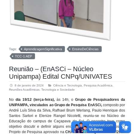
Tags:
AprendizagemSignificativa
EnsinoDeCiências
TCC-1:AEP
Reunião – (EnASCi – Núcleo
Unipampa) Edital CNPq/UNIVATES
8 de janeiro de 2024
Ciência e Tecnologia
,
Pesquisa Acadêmica
,
Reuniões Acadêmicas
,
Tecnologia e Sociedade
No
dia 19/12 (terça-feira),
às 14h, o
Grupo de Pesquisadores da
UNIPAMPA, vinculados ao Grupo de Pesquisa EnASCi,
composto por
André Luís Silva da Silva, Rafhael Brum Werlang, Paulo Henrique dos
Santos Sartori e Elenize Rangel Nicoletti, reuniu-se no Núcleo de
Educação do campus de Caçapava do Sul. O encontro teve como
objetivo discutir e definir alguns encaminhamentos relacionados ao
Projeto de Pesquisa aprovado na
CHAMADA CNPQ/MCTI Nº 10/2023