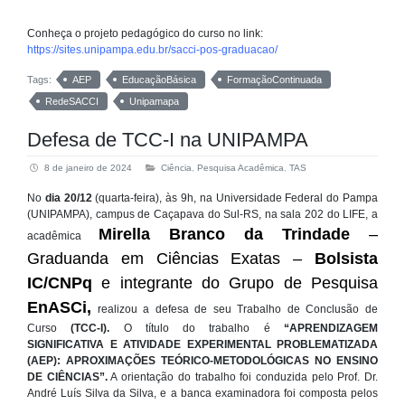
Conheça o projeto pedagógico do curso no link:
https://sites.unipampa.edu.br/sacci-pos-graduacao/
Tags:
AEP
EducaçãoBásica
FormaçãoContinuada
RedeSACCI
Unipamapa
Defesa de TCC-I na UNIPAMPA
8 de janeiro de 2024
Ciência
,
Pesquisa Acadêmica
,
TAS
No
dia 20/12
(quarta-feira), às 9h, na Universidade Federal do Pampa
(UNIPAMPA), campus de Caçapava do Sul-RS, na sala 202 do LIFE, a
Mirella Branco da Trindade
–
acadêmica
Graduanda em Ciências Exatas –
Bolsista
IC/CNPq
e integrante do Grupo de Pesquisa
EnASCi,
realizou a defesa de seu Trabalho de Conclusão de
Curso
(TCC-I).
O título do trabalho é
“APRENDIZAGEM
SIGNIFICATIVA E ATIVIDADE EXPERIMENTAL PROBLEMATIZADA
(AEP): APROXIMAÇÕES TEÓRICO-METODOLÓGICAS NO ENSINO
DE CIÊNCIAS”.
A orientação do trabalho foi conduzida pelo Prof. Dr.
André Luís Silva da Silva, e a banca examinadora foi composta pelos