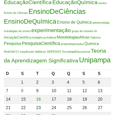
EducaçãoCientífica
EducaçãoQuímica
ensino
EnsinoDeCiências
Ensino de Ciências
EnsinoDeQuímica
Ensino de Química
epistemologia
experimentação
estratégias de ensino
grupo de estudos
IA
MetodologiasAtivas
IniciaçãoCientífica
Inteligência Artificial
Palestra
PesquisaCientífica
Pesquisa
Química
projetodepesquisa
Teoria
RedeSACCI
sequências didáticas
SIEPE2023
TecnologiaEducacional
Unipampa
da Aprendizagem Significativa
D
S
T
Q
Q
S
S
1
2
3
4
5
6
7
8
9
10
11
12
13
14
15
16
17
18
19
20
21
22
23
24
25
26
27