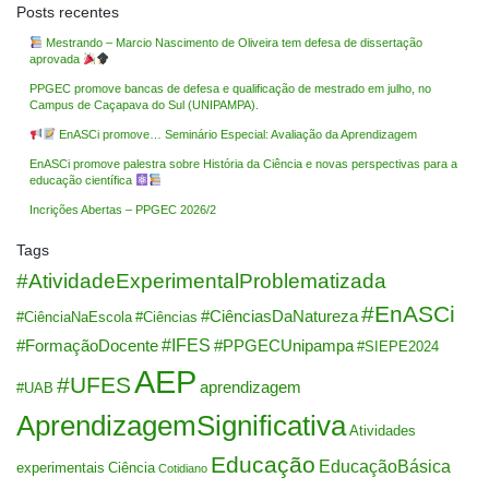
Posts recentes
Mestrando – Marcio Nascimento de Oliveira tem defesa de dissertação
aprovada
PPGEC promove bancas de defesa e qualificação de mestrado em julho, no
Campus de Caçapava do Sul (UNIPAMPA).
EnASCi promove… Seminário Especial: Avaliação da Aprendizagem
EnASCi promove palestra sobre História da Ciência e novas perspectivas para a
educação científica
Incrições Abertas – PPGEC 2026/2
Tags
#AtividadeExperimentalProblematizada
#EnASCi
#CiênciasDaNatureza
#CiênciaNaEscola
#Ciências
#IFES
#FormaçãoDocente
#PPGECUnipampa
#SIEPE2024
AEP
#UFES
aprendizagem
#UAB
AprendizagemSignificativa
Atividades
Educação
EducaçãoBásica
experimentais
Ciência
Cotidiano