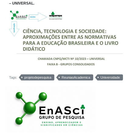
– UNIVERSAL.
Tags:
projetodepesquisa
ReuniaoAcademica
Universidade