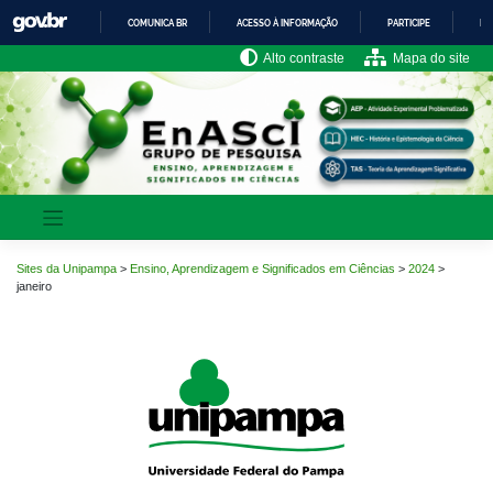
Pular
COMUNICA BR
ACESSO À INFORMAÇÃO
PARTICIPE
LE
para
o
IR
Alto contraste
Mapa do site
PARA
conteúdo
O
CONTEÚDO
Sites da Unipampa
>
Ensino, Aprendizagem e Significados em Ciências
>
2024
>
janeiro