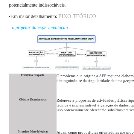
potencialmente indissociáveis.
EIXO TEÓRICO
Em maior detalhamento:
•
o projetar da experimentação –
–
Problema Proposto
O problema que origina a
AEP requer a elabora
distinguindo-se da singularidade de uma
pergu
Objetivo Experimental
Refere-se a propostas de atividades práticas àq
técnica é imprescindível à geração de dados, 
isso potencialmente oferecerão subsídios práti
D
iretrizes Metodológicas
Atuam como proposituras orientadoras aos proc