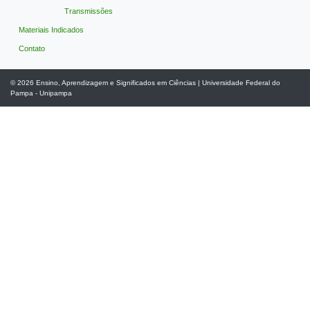
Transmissões
Materiais Indicados
Contato
© 2026
Ensino, Aprendizagem e Significados em Ciências
|
Universidade Federal do
Pampa - Unipampa