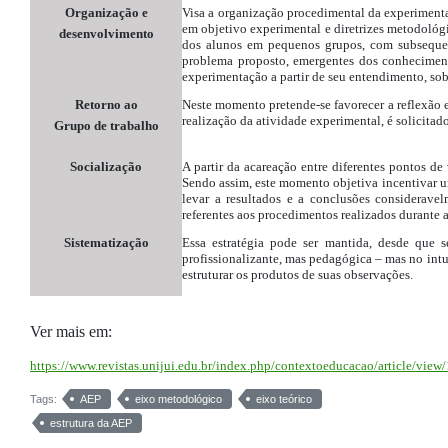
Organização e
Visa a organização procedimental da experimentaç
em objetivo experimental e diretrizes metodológ
desenvolvimento
dos alunos em pequenos grupos, com subsequen
problema proposto, emergentes dos conheciment
experimentação a partir de seu entendimento, sob
Retorno ao
Neste momento pretende-se favorecer a reflexão 
realização da atividade experimental, é solicitad
Grupo de trabalho
Socialização
A partir da acareação entre diferentes pontos d
Sendo assim, este momento objetiva incentivar um
levar a resultados e a conclusões considerave
referentes aos procedimentos realizados durante a
Sistematização
Essa estratégia pode ser mantida, desde que 
profissionalizante, mas pedagógica – mas no intu
estruturar os produtos de suas observações.
Ver mais em:
https://www.revistas.unijui.edu.br/index.php/contextoeducacao/article/view
Tags:
AEP
eixo metodológico
eixo teórico
estrutura da AEP