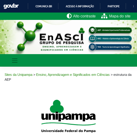
Pular
COMUNICA BR
ACESSO À INFORMAÇÃO
PARTICIPE
LE
para
o
IR
Alto contraste
Mapa do site
PARA
conteúdo
O
CONTEÚDO
Sites da Unipampa
>
Ensino, Aprendizagem e Significados em Ciências
>
estrutura da
AEP