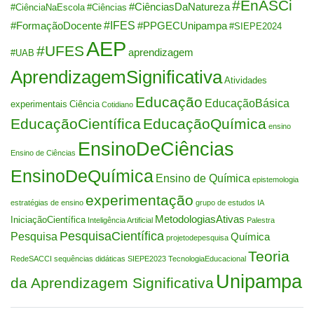
#EnASCi
#CiênciasDaNatureza
#CiênciaNaEscola
#Ciências
#IFES
#FormaçãoDocente
#PPGECUnipampa
#SIEPE2024
AEP
#UFES
aprendizagem
#UAB
AprendizagemSignificativa
Atividades
Educação
EducaçãoBásica
experimentais
Ciência
Cotidiano
EducaçãoCientífica
EducaçãoQuímica
ensino
EnsinoDeCiências
Ensino de Ciências
EnsinoDeQuímica
Ensino de Química
epistemologia
experimentação
estratégias de ensino
grupo de estudos
IA
MetodologiasAtivas
IniciaçãoCientífica
Inteligência Artificial
Palestra
PesquisaCientífica
Pesquisa
Química
projetodepesquisa
Teoria
RedeSACCI
sequências didáticas
SIEPE2023
TecnologiaEducacional
Unipampa
da Aprendizagem Significativa