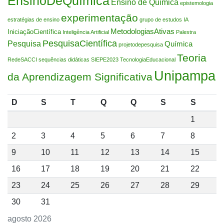
EnsinoDeQuímica
Ensino de Química
epistemologia
experimentação
estratégias de ensino
grupo de estudos
IA
MetodologiasAtivas
IniciaçãoCientífica
Inteligência Artificial
Palestra
PesquisaCientífica
Pesquisa
Química
projetodepesquisa
Teoria
RedeSACCI
sequências didáticas
SIEPE2023
TecnologiaEducacional
Unipampa
da Aprendizagem Significativa
D
S
T
Q
Q
S
S
1
2
3
4
5
6
7
8
9
10
11
12
13
14
15
16
17
18
19
20
21
22
23
24
25
26
27
28
29
30
31
agosto 2026