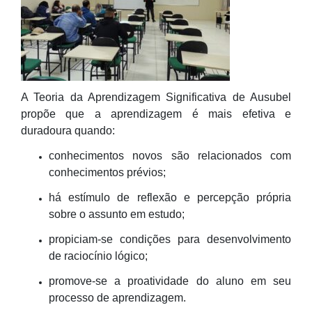
A
T
eoria da
A
prendizagem
S
ignificativa de Ausubel
propõe que a aprendizagem é mais efetiva e
duradoura quando:
conhecimentos novos são relacionados com
conhecimentos prévios
;
há estímulo de reflexão e percepção própria
sobre o assunto em estudo
;
propiciam-se condições para desenvolvimento
de raciocínio lógico
;
promove-se a
pr
o
atividade do aluno em seu
processo de aprendizagem.