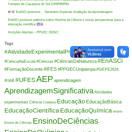
Campus de Caçapava do Sul (UNIPAMPA).
EnASCi promove… Seminário Especial: Avaliação da Aprendizagem
EnASCi promove palestra sobre História da Ciência e novas perspectivas para a
educação científica
Incrições Abertas – PPGEC 2026/2
Tags
#AtividadeExperimentalProblematizada
#EnASCi
#CiênciasDaNatureza
#CiênciaNaEscola
#Ciências
#IFES
#FormaçãoDocente
#PPGECUnipampa
#SIEPE2024
AEP
#UFES
aprendizagem
#UAB
AprendizagemSignificativa
Atividades
Educação
EducaçãoBásica
experimentais
Ciência
Cotidiano
EducaçãoCientífica
EducaçãoQuímica
ensino
EnsinoDeCiências
Ensino de Ciências