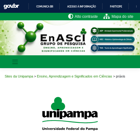
Pular
COMUNICA BR
ACESSO À INFORMAÇÃO
PARTICIPE
LE
para
o
IR
Alto contraste
Mapa do site
PARA
conteúdo
O
CONTEÚDO
Sites da Unipampa
>
Ensino, Aprendizagem e Significados em Ciências
>
práxis