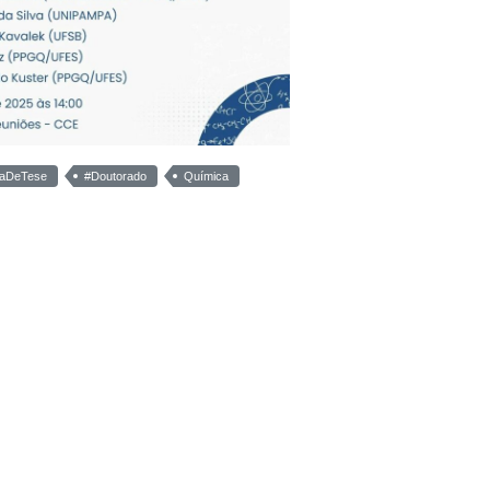
saDeTese
#Doutorado
Química