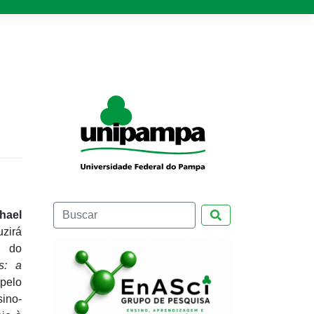
fhael
Pesquisar
zirá
e do
s: a
 pelo
ino-