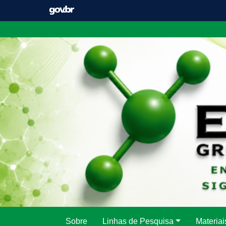
Pular
para
o
conteúdo
Sobre
Linhas de Pesquisa
Materiai