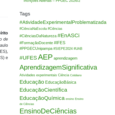
Incrições Abertas – PPGEC 2026/2
Tags
#AtividadeExperimentalProblematizada
#CiênciaNaEscola
#Ciências
írito
#EnASCi
#CiênciasDaNatureza
to de
#IFES
#FormaçãoDocente
Paulo
#PPGECUnipampa
#SIEPE2024
#UAB
ES),
AEP
#UFES
S) e
aprendizagem
AprendizagemSignificativa
Atividades experimentais
Ciência
Cotidiano
Educação
EducaçãoBásica
EducaçãoCientífica
EducaçãoQuímica
ensino
Ensino
de Ciências
EnsinoDeCiências