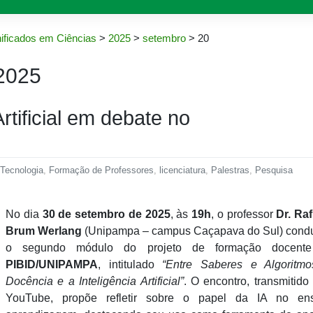
ificados em Ciências
>
2025
>
setembro
>
20
2025
rtificial em debate no
 Tecnologia
,
Formação de Professores
,
licenciatura
,
Palestras
,
Pesquisa
No dia
30 de setembro de 2025
, às
19h
, o professor
Dr. Ra
Brum Werlang
(Unipampa – campus Caçapava do Sul) condu
o segundo módulo do projeto de formação docent
PIBID/UNIPAMPA
, intitulado
“Entre Saberes e Algoritmo
Docência e a Inteligência Artificial”
. O encontro, transmitido
YouTube, propõe refletir sobre o papel da IA no ens