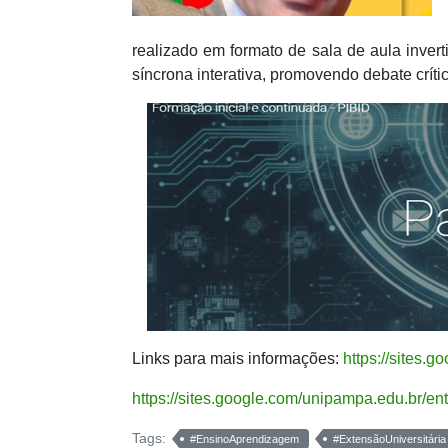
realizado em formato de sala de aula inver
síncrona interativa, promovendo debate crít
Links para mais informações:
https://sites.
https://sites.google.com/unipampa.edu.br/en
Tags:
#EnsinoAprendizagem
#ExtensãoUniversitária