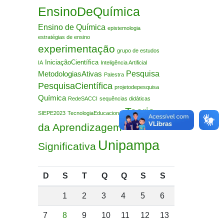
EnsinoDeQuímica
Ensino de Química
epistemologia
estratégias de ensino
experimentação
grupo de estudos
IniciaçãoCientífica
IA
Inteligência Artificial
Pesquisa
MetodologiasAtivas
Palestra
PesquisaCientífica
projetodepesquisa
Química
RedeSACCI
sequências didáticas
Teoria
SIEPE2023
TecnologiaEducacional
da Aprendizagem
Unipampa
Significativa
D
S
T
Q
Q
S
S
1
2
3
4
5
6
7
8
9
10
11
12
13