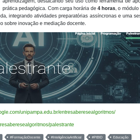
aprendizagem, destacando seu uso como ferramenta de apo
prática pedagógica. Com carga horária de
4 horas
, o módulo
tida, integrando atividades preparatórias assíncronas e uma s
ico sobre inovação e mediação docente.
google.com/unipampa.edu.br/entresaberesealgoritmos/
tresaberesealgoritmos/palestrante
#FormaçãoDocente
#InteligênciaArtificial
#PIBID
Educação