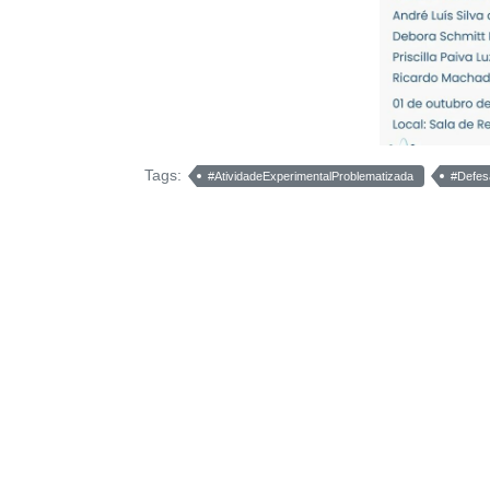
Tags:
#AtividadeExperimentalProblematizada
#Defe