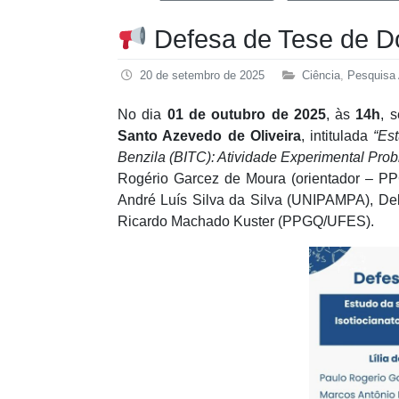
Defesa de Tese de D
20 de setembro de 2025
Ciência
,
Pesquisa
No dia
01 de outubro de 2025
, às
14h
, 
Santo Azevedo de Oliveira
, intitulada
“Es
Benzila (BITC): Atividade Experimental Pro
Rogério Garcez de Moura (orientador – P
André Luís Silva da Silva (UNIPAMPA), De
Ricardo Machado Kuster (PPGQ/UFES).