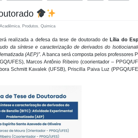
outorado
 Acadêmica
,
Produtos
,
Quimica
será realizada a defesa da tese de doutorado de
Lília do Esp
tudo da síntese e caracterização de derivados do Isotiociana
blematizada (AEP)”
. A banca será composta pelos professores 
PGQ/UFES), Marcos Antônio Ribeiro (coorientador – PPGQ/UF
bora Schmitt Kavalek (UFSB), Priscilla Paiva Luz (PPGQ/UFE