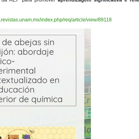
.revistas.unam.mx/index.php/req/article/view/89118