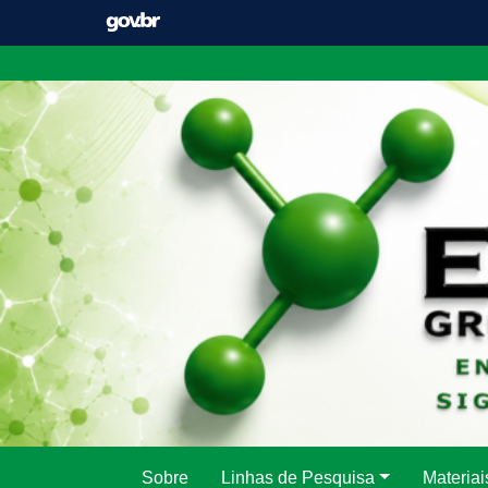
Pular
para
o
conteúdo
Sobre
Linhas de Pesquisa
Materiai