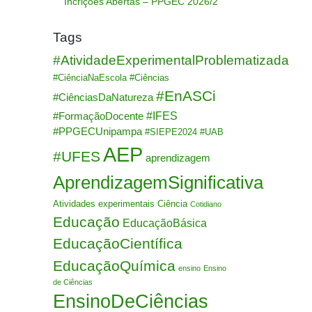
Incrições Abertas – PPGEC 2026/2
Tags
#AtividadeExperimentalProblematizada
#CiênciaNaEscola
#Ciências
#EnASCi
#CiênciasDaNatureza
#IFES
#FormaçãoDocente
#PPGECUnipampa
#SIEPE2024
#UAB
AEP
#UFES
aprendizagem
AprendizagemSignificativa
Atividades experimentais
Ciência
Cotidiano
Educação
EducaçãoBásica
EducaçãoCientífica
EducaçãoQuímica
ensino
Ensino
de Ciências
EnsinoDeCiências