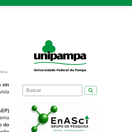
mica
s sin
Pesquisar
vista
AEP)
tema
o do
exão