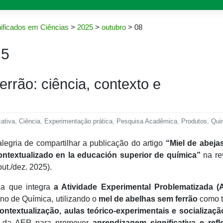
ificados em Ciências
>
2025
>
outubro
>
08
25
rrão: ciência, contexto e
ativa
,
Ciência
,
Experimentação prática
,
Pesquisa Acadêmica
,
Produtos
,
Qui
legria de compartilhar a publicação do artigo
“Miel de abeja
contextualizado en la educación superior de química”
na re
out./dez. 2025).
ca que integra
a Atividade Experimental Problematizada (
no de Química, utilizando o
mel de abelhas sem ferrão
como 
ontextualização, aulas teórico-experimentais e socializaçã
al da AEP para promover
aprendizagem significativa e refl