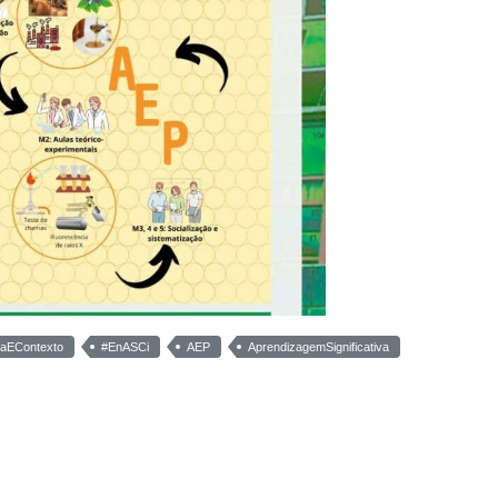
iaEContexto
#EnASCi
AEP
AprendizagemSignificativa