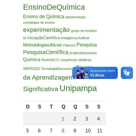
EnsinoDeQuímica
Ensino de Química
epistemologia
estratégias de ensino
experimentação
grupo de estudos
IniciaçãoCientífica
IA
Inteligência Artificial
Pesquisa
MetodologiasAtivas
Palestra
PesquisaCientífica
projetodepesquisa
Química
RedeSACCI
sequências didáticas
Teoria
SIEPE2023
TecnologiaEducacional
da Aprendizagem
Unipampa
Significativa
D
S
T
Q
Q
S
S
1
2
3
4
5
6
7
8
9
10
11