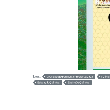
Tags:
#AtividadeExperimentalProblematizada
#Ciênc
EducaçãoQuímica
EnsinoDeQuímica