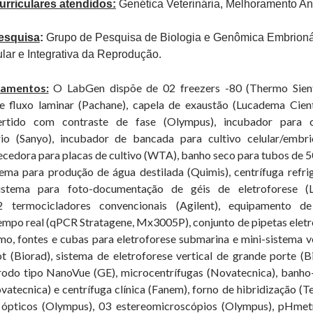
rriculares atendidos:
Genética Veterinária, Melhoramento An
esquisa
:
Grupo de Pesquisa de Biologia e Genômica Embrioná
ular e Integrativa da Reprodução.
pamentos:
O LabGen dispõe de 02 freezers -80 (Thermo Sient
de fluxo laminar (Pachane), capela de exaustão (Lucadema Cientí
ertido com contraste de fase (Olympus), incubador para c
rio (Sanyo), incubador de bancada para cultivo celular/embri
cedora para placas de cultivo (WTA), banho seco para tubos de 50
ema para produção de água destilada (Quimis), centrífuga refri
sistema para foto-documentação de géis de eletroforese (
 2 termocicladores convencionais (Agilent), equipamento 
empo real (qPCR Stratagene, Mx3005P), conjunto de pipetas eletr
o, fontes e cubas para eletroforese submarina e mini-sistema ve
 (Biorad), sistema de eletroforese vertical de grande porte (Bi
odo tipo NanoVue (GE), microcentrífugas (Novatecnica), banho
atecnica) e centrífuga clínica (Fanem), forno de hibridização (T
 ópticos (Olympus), 03 estereomicroscópios (Olympus), pHmet