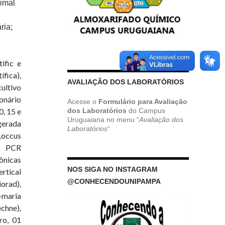
imal
ria;
ific e
fica),
AVALIAÇÃO DOS LABORATÓRIOS
ultivo
onário
Acesse o
Formulário para Avaliação
dos Laboratórios
do Campus
, 15 e
Uruguaiana no menu “
Avaliação dos
gerada
Laboratórios
“
Loccus
de PCR
ônicas
NOS SIGA NO INSTAGRAM
rtical
@CONHECENDOUNIPAMPA
orad),
-maria
echne),
ro, 01