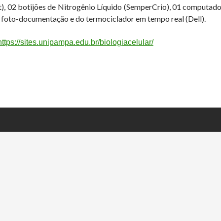
ist), 02 botijões de Nitrogênio Líquido (SemperCrio), 01 computad
 foto-documentação e do termociclador em tempo real (Dell).
https://sites.unipampa.edu.br/biologiacelular/