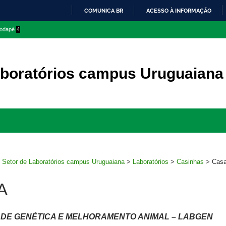
COMUNICA BR
ACESSO À INFORMAÇÃO
IR
 rodapé
4
PARA
O
CONTEÚDO
aboratórios campus Uruguaiana
Ir
para
rodapé
>
Setor de Laboratórios campus Uruguaiana
>
Laboratórios
>
Casinhas
>
Casa
A
DE GENÉTICA E MELHORAMENTO ANIMAL – LABGEN