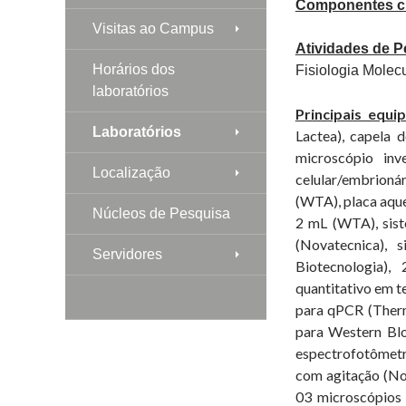
Componentes cu
Visitas ao Campus
Atividades de P
Horários dos
Fisiologia Molec
laboratórios
Principais equi
Laboratórios
Lactea), capela 
microscópio inv
Localização
celular/embrioná
(WTA), placa aque
Núcleos de Pesquisa
2 mL (WTA), sist
(Novatecnica), 
Servidores
Biotecnologia),
quantitativo em t
para qPCR (Therm
para Western Blot
espectrofotômetr
com agitação (Nov
03 microscópios