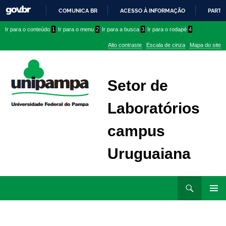
COMUNICA BR
ACESSO À INFORMAÇÃO
PARTI
IR
Ir
Ir
Ir
Ir para o conteúdo
1
Ir para o menu
2
Ir para a busca
3
Ir para o rodapé
4
PARA
para
para
para
O
Alto contraste
Escala de cinza
Mapa do site
CONTEÚDO
conteúdo
menu
menu
superior
lateral
Setor de
Laboratórios
campus
Uruguaiana
Ir
Pesquisar
para
MENU
rodapé
PRINCI