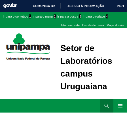
COMUNICA BR
ACESSO À INFORMAÇÃO
PARTI
IR
Ir
Ir
Ir
Ir para o conteúdo
1
Ir para o menu
2
Ir para a busca
3
Ir para o rodapé
4
PARA
para
para
para
O
Alto contraste
Escala de cinza
Mapa do site
CONTEÚDO
conteúdo
menu
menu
superior
lateral
Setor de
Laboratórios
campus
Uruguaiana
Ir
Pesquisar
para
MENU
rodapé
PRINCI