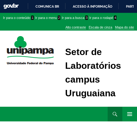
COMUNICA BR
ACESSO À INFORMAÇÃO
PARTI
IR
Ir
Ir
Ir
Ir para o conteúdo
1
Ir para o menu
2
Ir para a busca
3
Ir para o rodapé
4
PARA
para
para
para
O
Alto contraste
Escala de cinza
Mapa do site
CONTEÚDO
conteúdo
menu
menu
superior
lateral
Setor de
Laboratórios
campus
Uruguaiana
Ir
Pesquisar
para
MENU
rodapé
PRINCI