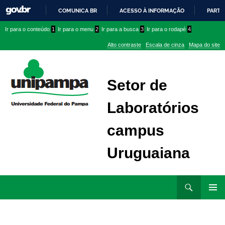
COMUNICA BR
ACESSO À INFORMAÇÃO
PARTI
IR
Ir
Ir
Ir
Ir para o conteúdo
1
Ir para o menu
2
Ir para a busca
3
Ir para o rodapé
4
PARA
para
para
para
O
Alto contraste
Escala de cinza
Mapa do site
CONTEÚDO
conteúdo
menu
menu
superior
lateral
Setor de
Laboratórios
campus
Uruguaiana
Ir
Pesquisar
para
MENU
rodapé
PRINCI