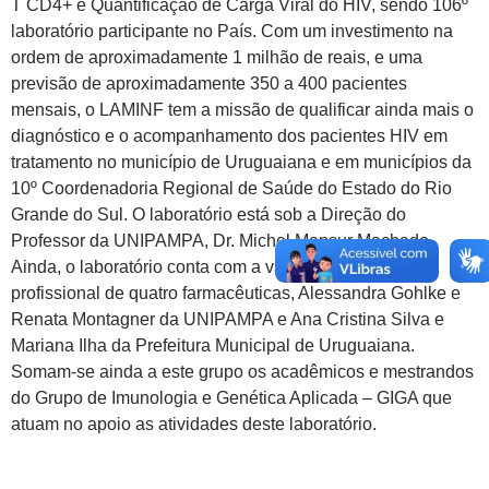
T CD4+ e Quantificação de Carga Viral do HIV, sendo 106º
laboratório participante no País. Com um investimento na
ordem de aproximadamente 1 milhão de reais, e uma
previsão de aproximadamente 350 a 400 pacientes
mensais, o LAMINF tem a missão de qualificar ainda mais o
diagnóstico e o acompanhamento dos pacientes HIV em
tratamento no município de Uruguaiana e em municípios da
10º Coordenadoria Regional de Saúde do Estado do Rio
Grande do Sul. O laboratório está sob a Direção do
Professor da UNIPAMPA, Dr. Michel Mansur Machado.
Ainda, o laboratório conta com a valorosa experiência
profissional de quatro farmacêuticas, Alessandra Gohlke e
Renata Montagner da UNIPAMPA e Ana Cristina Silva e
Mariana Ilha da Prefeitura Municipal de Uruguaiana.
Somam-se ainda a este grupo os acadêmicos e mestrandos
do Grupo de Imunologia e Genética Aplicada – GIGA que
atuam no apoio as atividades deste laboratório.