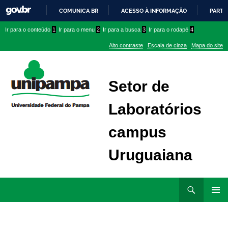
COMUNICA BR
ACESSO À INFORMAÇÃO
PARTI
IR
Ir
Ir
Ir
Ir para o conteúdo
1
Ir para o menu
2
Ir para a busca
3
Ir para o rodapé
4
PARA
para
para
para
O
Alto contraste
Escala de cinza
Mapa do site
CONTEÚDO
conteúdo
menu
menu
superior
lateral
Setor de
Laboratórios
campus
Uruguaiana
Ir
Pesquisar
para
MENU
rodapé
PRINCI