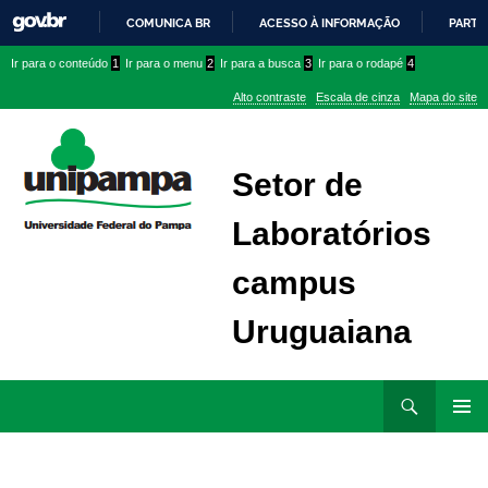
COMUNICA BR
ACESSO À INFORMAÇÃO
PARTI
IR
Ir
Ir
Ir
Ir para o conteúdo
1
Ir para o menu
2
Ir para a busca
3
Ir para o rodapé
4
PARA
para
para
para
O
Alto contraste
Escala de cinza
Mapa do site
CONTEÚDO
conteúdo
menu
menu
superior
lateral
Setor de
Laboratórios
campus
Uruguaiana
Ir
Pesquisar
para
MENU
rodapé
PRINCI