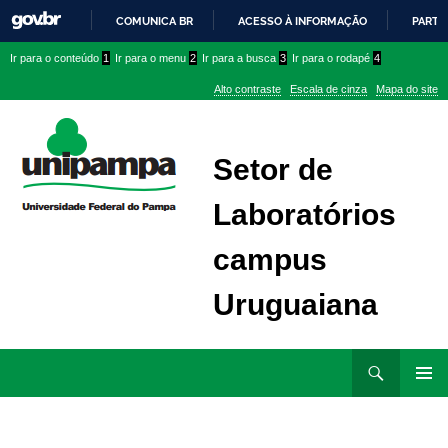
COMUNICA BR
ACESSO À INFORMAÇÃO
PARTI
IR
Ir
Ir
Ir
Ir para o conteúdo
1
Ir para o menu
2
Ir para a busca
3
Ir para o rodapé
4
PARA
para
para
para
O
Alto contraste
Escala de cinza
Mapa do site
CONTEÚDO
conteúdo
menu
menu
superior
lateral
Setor de
Laboratórios
campus
Uruguaiana
Ir
Pesquisar
para
MENU
rodapé
PRINCI