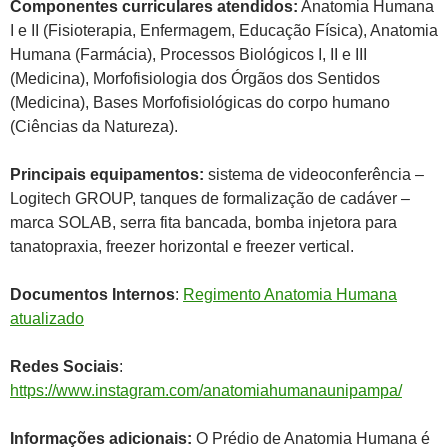
Componentes curriculares atendidos:
Anatomia Humana
I e II (Fisioterapia, Enfermagem, Educação Física), Anatomia
Humana (Farmácia), Processos Biológicos I, II e III
(Medicina), Morfofisiologia dos Órgãos dos Sentidos
(Medicina), Bases Morfofisiológicas do corpo humano
(Ciências da Natureza).
Principais equipamentos:
sistema de videoconferência –
Logitech GROUP, tanques de formalização de cadáver –
marca SOLAB, serra fita bancada, bomba injetora para
tanatopraxia, freezer horizontal e freezer vertical.
Documentos Internos
:
Regimento Anatomia Humana
atualizado
Redes Sociais
:
https://www.instagram.com/anatomiahumanaunipampa/
Informações adicionais:
O Prédio de Anatomia Humana é