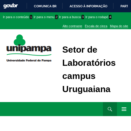
COMUNICA BR
ACESSO À INFORMAÇÃO
PARTI
IR
Ir
Ir
Ir
Ir para o conteúdo
1
Ir para o menu
2
Ir para a busca
3
Ir para o rodapé
4
PARA
para
para
para
O
Alto contraste
Escala de cinza
Mapa do site
CONTEÚDO
conteúdo
menu
menu
superior
lateral
Setor de
Laboratórios
campus
Uruguaiana
Ir
Pesquisar
para
MENU
rodapé
PRINCI