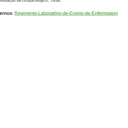
simulação de citopatológico;
Tórax.
ernos
:
Regimento-Laboratório-de-Ensino-de-Enfermagem