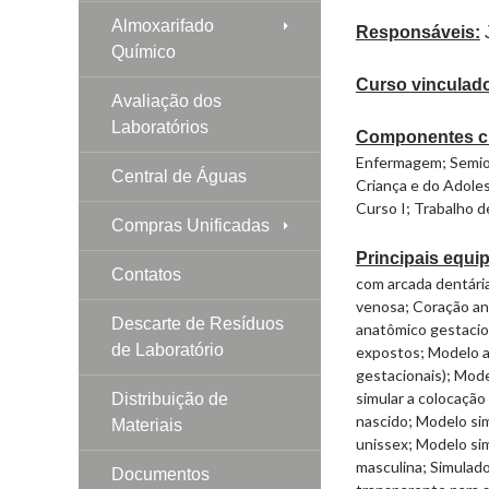
Almoxarifado
Responsáveis:
J
Químico
Curso vinculad
Avaliação dos
Laboratórios
Componentes cu
Enfermagem;
Semio
Central de Águas
Criança e do Adole
Curso I;
Trabalho d
Compras Unificadas
Principais equi
Contatos
com arcada dentári
venosa;
Coração a
Descarte de Resíduos
anatômico gestacio
de Laboratório
expostos;
Modelo a
gestacionais);
Model
simular a colocação
Distribuição de
nascido;
Modelo sim
Materiais
unissex;
Modelo sim
masculina;
Simulado
Documentos