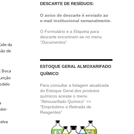
DESCARTE DE RESÍDUOS:
O aviso de descarte é enviado ao
e-mail institucional semanalmente.
O Formulário e a Etiqueta para
descarte encontram-se no menu
“
Documentos
“
úde da
são de
ESTOQUE GERAL ALMOXARIFADO
:
Boca
QUÍMICO
punção
odelo
Para consultar a listagem atualizada
do Estoque Geral dos produtos
químicos acesse o menu
“Almoxarifado Químico” >>
a
“Empréstimo e Retirada de
cém-
Reagentes”
elve