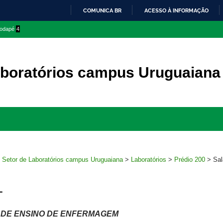
COMUNICA BR
ACESSO À INFORMAÇÃO
IR
 rodapé
4
PARA
O
CONTEÚDO
aboratórios campus Uruguaiana
Ir
para
rodapé
>
Setor de Laboratórios campus Uruguaiana
>
Laboratórios
>
Prédio 200
>
Sal
1
 DE ENSINO DE ENFERMAGEM