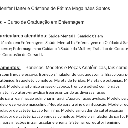
enifer Harter e Cristiane de Fátima Magalhães Santos
o:
– Curso de Graduação em Enfermagem
rriculares atendidos:
Saúde Mental I;
Semiologia em
técnica em Enfermagem;
Saúde Mental II;
Enfermagem no Cuidado à Sa
scente;
Enfermagem no Cuidado à Saúde da Mulher;
Trabalho de Conclu
e Conclusão de Curso II.
pamentos:
– Bonecos, Modelos e Peças Anatômicas, tais como
a com língua e escova;
Boneco simulador de traqueostomia;
Braço para 
natômico;
Esqueleto completo;
Maleta de feridas;
Maleta de ostomias;
M
nal;
Modelo anatômico unissex (cabeça, tronco e pélvis) com órgãos
natômico útero-gravídico (representando as diversas fases
o para reanimação pulmonar infantil c/quatro faces avulsas;
Modelo par
 de preservativo masculino;
Modelo para treino de intubação;
Modelo re
ulador de cateterização feminino;
Modelo simulador de cateterização
ulador de cateterização venosa completo;
Modelo simulador de parto;
P
r para injeções intramuscular e enema;
Sistema reprodutor feminino