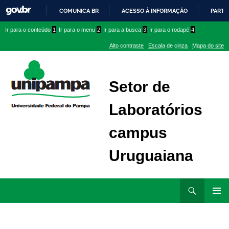
COMUNICA BR
ACESSO À INFORMAÇÃO
PARTI
IR
Ir
Ir
Ir
Ir para o conteúdo
1
Ir para o menu
2
Ir para a busca
3
Ir para o rodapé
4
PARA
para
para
para
O
Alto contraste
Escala de cinza
Mapa do site
CONTEÚDO
conteúdo
menu
menu
superior
lateral
Setor de
Laboratórios
campus
Uruguaiana
Ir
Pesquisar
para
MENU
rodapé
PRINCI