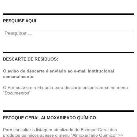
PESQUISE AQUI
Pesquisar
por:
DESCARTE DE RESÍDUOS:
O aviso de descarte é enviado ao e-mail institucional
semanalmente.
O Formulário e a Etiqueta para descarte encontram-se no menu
“
Documentos
“
ESTOQUE GERAL ALMOXARIFADO QUÍMICO
Para consultar a listagem atualizada do Estoque Geral dos
produtos químicos acesse o menu “Almoxarifado Químico” >>