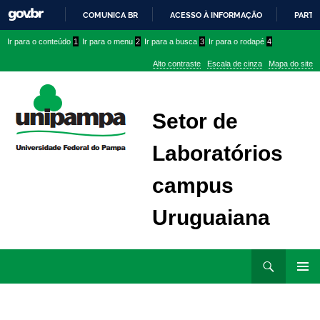
COMUNICA BR
ACESSO À INFORMAÇÃO
PARTI
IR
Ir
Ir
Ir
Ir para o conteúdo
1
Ir para o menu
2
Ir para a busca
3
Ir para o rodapé
4
PARA
para
para
para
O
Alto contraste
Escala de cinza
Mapa do site
CONTEÚDO
conteúdo
menu
menu
superior
lateral
Setor de
Laboratórios
campus
Uruguaiana
Ir
Pesquisar
para
MENU
rodapé
PRINCI