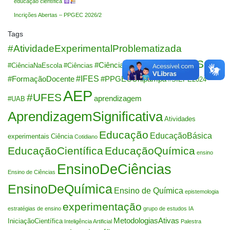
educação científica
Incrições Abertas – PPGEC 2026/2
Tags
#AtividadeExperimentalProblematizada
#EnASCi
#CiênciasDaNatureza
#CiênciaNaEscola
#Ciências
#IFES
#FormaçãoDocente
#PPGECUnipampa
#SIEPE2024
AEP
#UFES
aprendizagem
#UAB
AprendizagemSignificativa
Atividades
Educação
EducaçãoBásica
experimentais
Ciência
Cotidiano
EducaçãoCientífica
EducaçãoQuímica
ensino
EnsinoDeCiências
Ensino de Ciências
EnsinoDeQuímica
Ensino de Química
epistemologia
experimentação
estratégias de ensino
grupo de estudos
IA
MetodologiasAtivas
IniciaçãoCientífica
Inteligência Artificial
Palestra