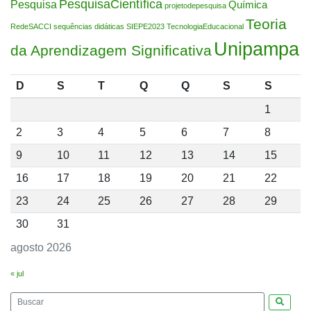
PesquisaCientífica
Pesquisa
Química
projetodepesquisa
Teoria
RedeSACCI
sequências didáticas
SIEPE2023
TecnologiaEducacional
Unipampa
da Aprendizagem Significativa
D
S
T
Q
Q
S
S
1
2
3
4
5
6
7
8
9
10
11
12
13
14
15
16
17
18
19
20
21
22
23
24
25
26
27
28
29
30
31
agosto 2026
« jul
Pesquis