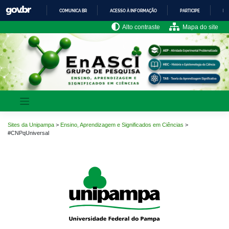
Pular
COMUNICA BR
ACESSO À INFORMAÇÃO
PARTICIPE
LE
para
o
IR
Alto contraste
Mapa do site
PARA
conteúdo
O
CONTEÚDO
Sites da Unipampa
>
Ensino, Aprendizagem e Significados em Ciências
>
#CNPqUniversal