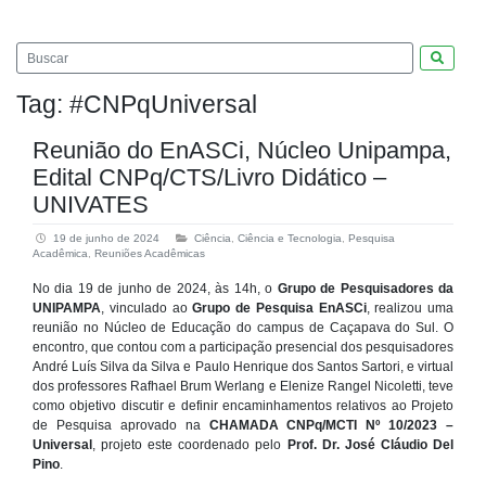
Pesquis
Tag:
#CNPqUniversal
Reunião do EnASCi, Núcleo Unipampa,
Edital CNPq/CTS/Livro Didático –
UNIVATES
19 de junho de 2024
Ciência
,
Ciência e Tecnologia
,
Pesquisa
Acadêmica
,
Reuniões Acadêmicas
No dia 19 de junho de 2024, às 14h, o
Grupo de Pesquisadores da
UNIPAMPA
, vinculado ao
Grupo de Pesquisa EnASCi
, realizou uma
reunião no Núcleo de Educação do campus de Caçapava do Sul. O
encontro, que contou com a participação presencial dos pesquisadores
André Luís Silva da Silva e Paulo Henrique dos Santos Sartori, e virtual
dos professores Rafhael Brum Werlang e Elenize Rangel Nicoletti, teve
como objetivo discutir e definir encaminhamentos relativos ao Projeto
de Pesquisa aprovado na
CHAMADA CNPq/MCTI Nº 10/2023 –
Universal
, projeto este coordenado pelo
Prof. Dr. José Cláudio Del
Pino
.