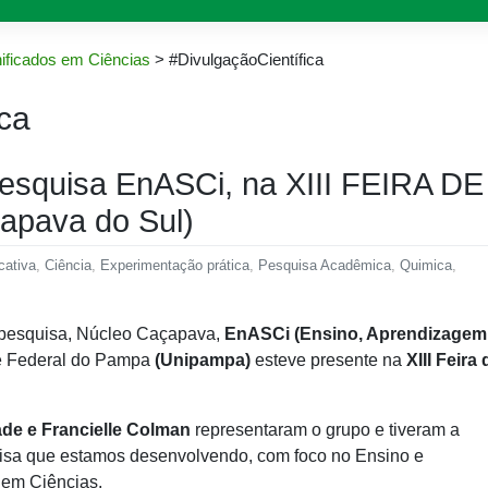
ificados em Ciências
>
#DivulgaçãoCientífica
ca
pesquisa EnASCi, na XIII FEIRA DE
pava do Sul)
cativa
,
Ciência
,
Experimentação prática
,
Pesquisa Acadêmica
,
Quimica
,
 pesquisa, Núcleo Caçapava,
EnASCi (Ensino, Aprendizagem
e Federal do Pampa
(Unipampa)
esteve presente na
XIII Feira 
ade e Francielle Colman
representaram o grupo e tiveram a
uisa que estamos desenvolvendo, com foco no Ensino e
em Ciências.