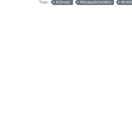
Tags:
#Ciências
#DivulgaçãoCientífica
#EnASC