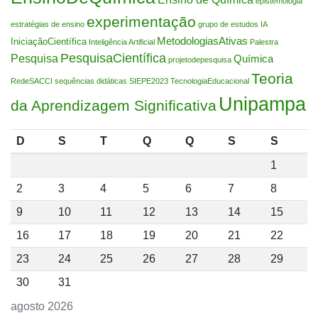
epistemologia
experimentação
estratégias de ensino
grupo de estudos
IA
MetodologiasAtivas
IniciaçãoCientífica
Inteligência Artificial
Palestra
PesquisaCientífica
Pesquisa
Química
projetodepesquisa
Teoria
RedeSACCI
sequências didáticas
SIEPE2023
TecnologiaEducacional
Unipampa
da Aprendizagem Significativa
D
S
T
Q
Q
S
S
1
2
3
4
5
6
7
8
9
10
11
12
13
14
15
16
17
18
19
20
21
22
23
24
25
26
27
28
29
30
31
agosto 2026