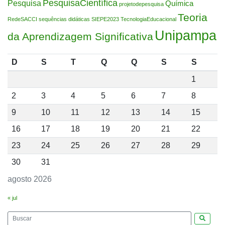
PesquisaCientífica
Pesquisa
Química
projetodepesquisa
Teoria
RedeSACCI
sequências didáticas
SIEPE2023
TecnologiaEducacional
Unipampa
da Aprendizagem Significativa
D
S
T
Q
Q
S
S
1
2
3
4
5
6
7
8
9
10
11
12
13
14
15
16
17
18
19
20
21
22
23
24
25
26
27
28
29
30
31
agosto 2026
« jul
Pesquis