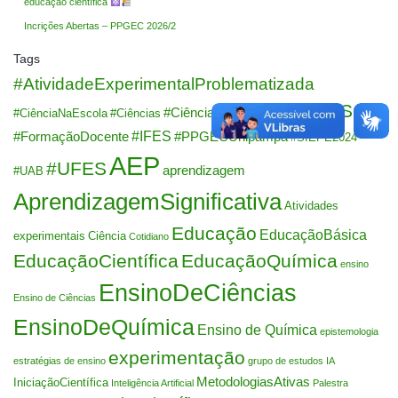
educação científica
Incrições Abertas – PPGEC 2026/2
Tags
#AtividadeExperimentalProblematizada
#EnASCi
#CiênciasDaNatureza
#CiênciaNaEscola
#Ciências
#IFES
#FormaçãoDocente
#PPGECUnipampa
#SIEPE2024
AEP
#UFES
aprendizagem
#UAB
AprendizagemSignificativa
Atividades
Educação
EducaçãoBásica
experimentais
Ciência
Cotidiano
EducaçãoCientífica
EducaçãoQuímica
ensino
EnsinoDeCiências
Ensino de Ciências
EnsinoDeQuímica
Ensino de Química
epistemologia
experimentação
estratégias de ensino
grupo de estudos
IA
MetodologiasAtivas
IniciaçãoCientífica
Inteligência Artificial
Palestra