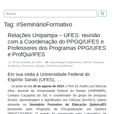
Pesquis
Tag:
#SeminárioFormativo
Relações Unipampa – UFES: reunião
com a Coordenação do PPGQ/UFES e
Professores dos Programas PPG/UFES
e ProfQui/IFES
20 de setembro de 2024
Aprendizagem Significativa
,
Ciência
,
Pesquisa
Acadêmica
,
Processos
,
Quimica
,
Reuniões Acadêmicas
Em sua visita à Universidade Federal do
Espírito Sando (UFES), …
… na tarde do dia
26 de agosto de 2024
, o Prof. Dr. André Luís Silva da
Silva, docente da Universidade Federal do Pampa (UNIPAMPA),
Campus Caçapava do Sul, e coordenador do grupo de pesquisa
Ensino, Aprendizagem e Significados em Ciências (EnASCi)
, esteve
presente no
Seminário Formativo de Educação Química/ES
promovido pelo Programa de Pós-graduação em Química
(PPG/CCE/UFES). O evento foi organizado pelo Laboratório de