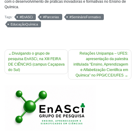
com o desenvolvimento de práticas inovadoras e formativas no Ensino de
Química.
Tags:
#EnASCi
#Parcerias
#SeminárioFormativo
EducaçãoQuímica
Navegação
Divulgando o grupo de
Relações Unipampa – UFES:
pesquisa EnASCi, na XIII FEIRA
apresentação da palestra
de
DE CIÊNCIAS (campus Caçapava
intitulada “Ensino, Aprendizagem
Post
do Sul)
e Alfabetização Científica em
Química” no PPG/CCE/UFES