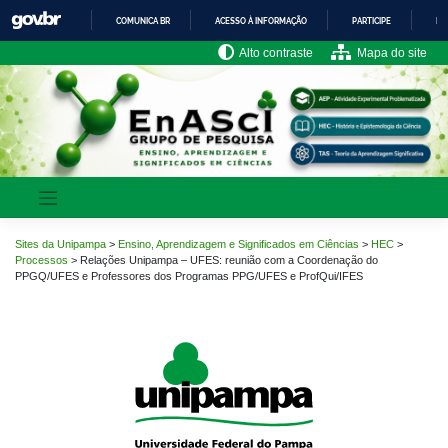
Pular
COMUNICA BR
ACESSO À INFORMAÇÃO
PARTICIPE
LE
para
o
IR
Alto contraste
Mapa do site
PARA
conteúdo
O
CONTEÚDO
Sites da Unipampa
>
Ensino, Aprendizagem e Significados em Ciências
>
HEC
>
Processos
>
Relações Unipampa – UFES: reunião com a Coordenação do
PPGQ/UFES e Professores dos Programas PPG/UFES e ProfQui/IFES