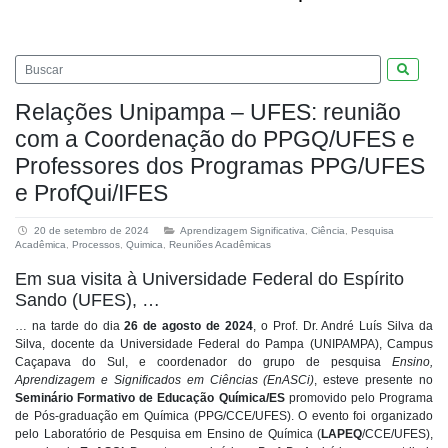
Pesquis
Relações Unipampa – UFES: reunião
com a Coordenação do PPGQ/UFES e
Professores dos Programas PPG/UFES
e ProfQui/IFES
20 de setembro de 2024
Aprendizagem Significativa
,
Ciência
,
Pesquisa
Acadêmica
,
Processos
,
Quimica
,
Reuniões Acadêmicas
Em sua visita à Universidade Federal do Espírito
Sando (UFES), …
… na tarde do dia
26 de agosto de 2024
, o Prof. Dr. André Luís Silva da
Silva, docente da Universidade Federal do Pampa (UNIPAMPA), Campus
Caçapava do Sul, e coordenador do grupo de pesquisa
Ensino,
Aprendizagem e Significados em Ciências (EnASCi)
, esteve presente no
Seminário Formativo de Educação Química/ES
promovido pelo Programa
de Pós-graduação em Química (PPG/CCE/UFES). O evento foi organizado
pelo Laboratório de Pesquisa em Ensino de Química (
LAPEQ
/CCE/UFES),