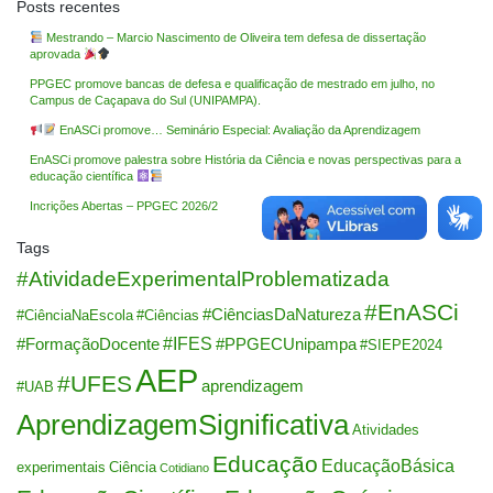
Posts recentes
Mestrando – Marcio Nascimento de Oliveira tem defesa de dissertação
aprovada
PPGEC promove bancas de defesa e qualificação de mestrado em julho, no
Campus de Caçapava do Sul (UNIPAMPA).
EnASCi promove… Seminário Especial: Avaliação da Aprendizagem
EnASCi promove palestra sobre História da Ciência e novas perspectivas para a
educação científica
Incrições Abertas – PPGEC 2026/2
Tags
#AtividadeExperimentalProblematizada
#EnASCi
#CiênciasDaNatureza
#CiênciaNaEscola
#Ciências
#IFES
#FormaçãoDocente
#PPGECUnipampa
#SIEPE2024
AEP
#UFES
aprendizagem
#UAB
AprendizagemSignificativa
Atividades
Educação
EducaçãoBásica
experimentais
Ciência
Cotidiano