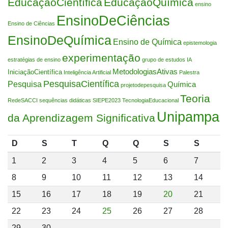
EducaçãoCientífica
EducaçãoQuímica
ensino
EnsinoDeCiências
Ensino de Ciências
EnsinoDeQuímica
Ensino de Química
epistemologia
experimentação
estratégias de ensino
grupo de estudos
IA
MetodologiasAtivas
IniciaçãoCientífica
Inteligência Artificial
Palestra
PesquisaCientífica
Pesquisa
Química
projetodepesquisa
Teoria
RedeSACCI
sequências didáticas
SIEPE2023
TecnologiaEducacional
Unipampa
da Aprendizagem Significativa
D
S
T
Q
Q
S
S
1
2
3
4
5
6
7
8
9
10
11
12
13
14
15
16
17
18
19
20
21
22
23
24
25
26
27
28
29
30